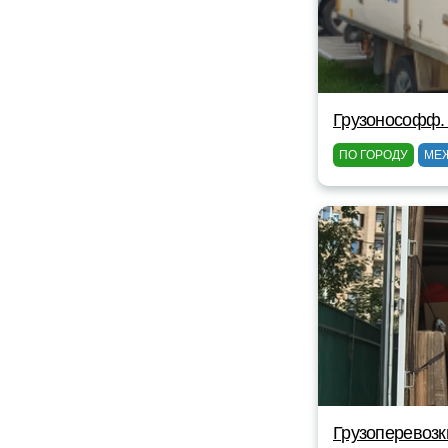
Грузонософф.
ПО ГОРОДУ
МЕ
Грузоперевозк