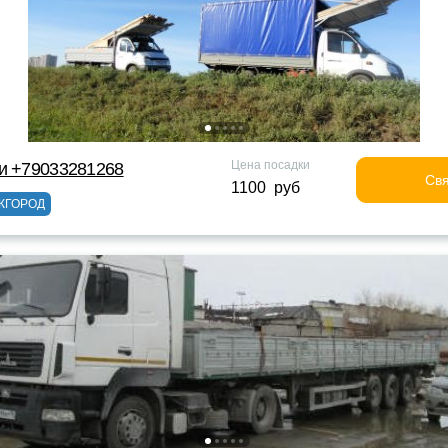
Цена посадки
и +79033281268
Свя
1100 руб
ЖГОРОД