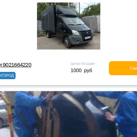
Цена посадки
и 9021664220
Свя
1000 руб
ЖГОРОД