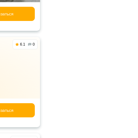
заться
6.1
0
заться