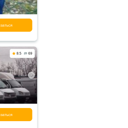
заться
8.5
69
заться