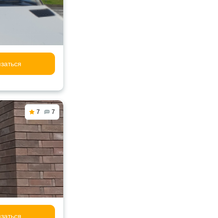
заться
7
7
заться