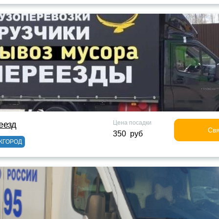
Цена посадки
еезд
Свя
350 руб
ЖГОРОД