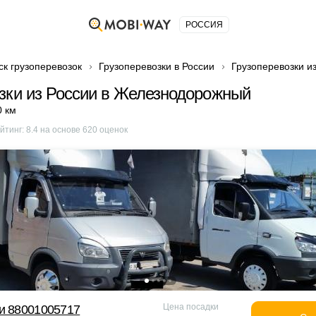
РОССИЯ
ск грузоперевозок
Грузоперевозки в России
Грузоперевозки и
зки из России в Железнодорожный
0 км
йтинг:
8.4
на основе
620
оценок
Цена посадки
и 88001005717