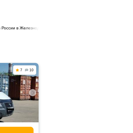
з России в Железнодорожный
7
10