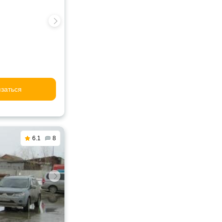
заться
6.1
8