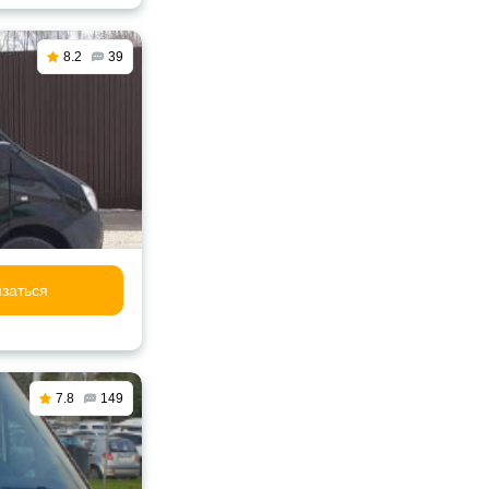
8.2
39
заться
7.8
149