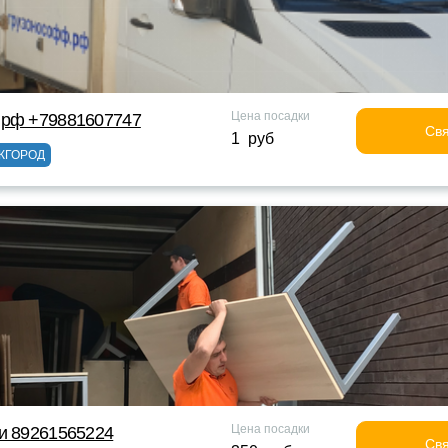
Цена посадки
 рф +79881607747
Свя
1 руб
ЖГОРОД
Цена посадки
и 89261565224
Свя