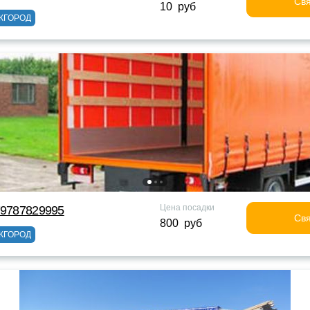
Свя
10 руб
ЖГОРОД
Цена посадки
79787829995
Свя
800 руб
ЖГОРОД