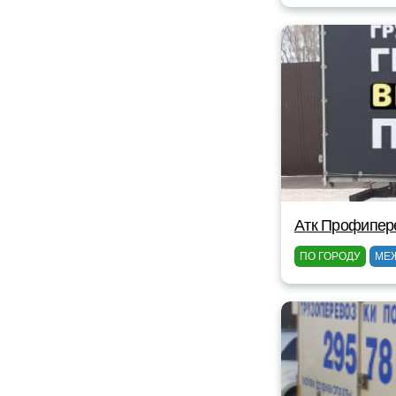
Атк Профипер
ПО ГОРОДУ
МЕ