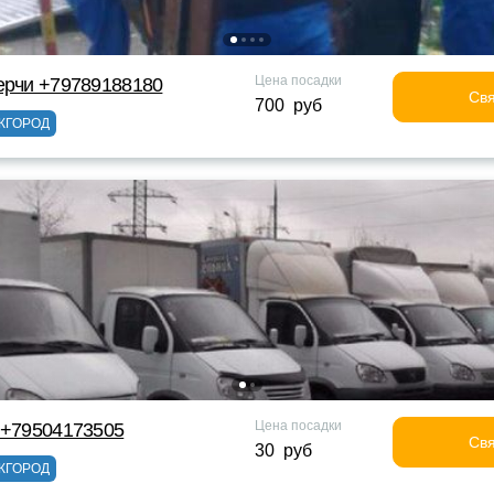
Цена посадки
ерчи +79789188180
Свя
700 руб
ЖГОРОД
Цена посадки
 +79504173505
Свя
30 руб
ЖГОРОД