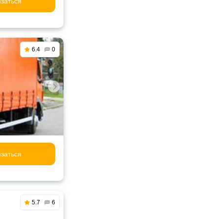
заться
6.4
0
заться
5.7
6