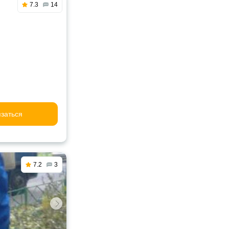
7.3
14
заться
7.2
3