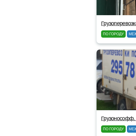
Грузоперевозк
ПО ГОРОДУ
МЕ
Грузонософф.
ПО ГОРОДУ
МЕ