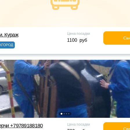
Цена посадки
и. Кураж
Свя
1100 руб
ЖГОРОД
Цена посадки
ерчи +79789188180
Свя