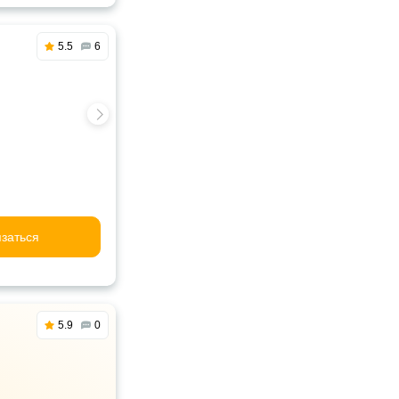
5.5
6
заться
5.9
0