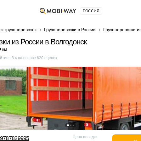
РОССИЯ
ск грузоперевозок
Грузоперевозки в России
Грузоперевозки из
зки из России в Волгодонск
0 км
йтинг:
8.4
на основе
620
оценок
Цена посадки
79787829995