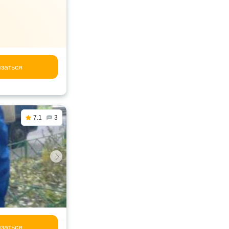
заться
7.1
3
заться