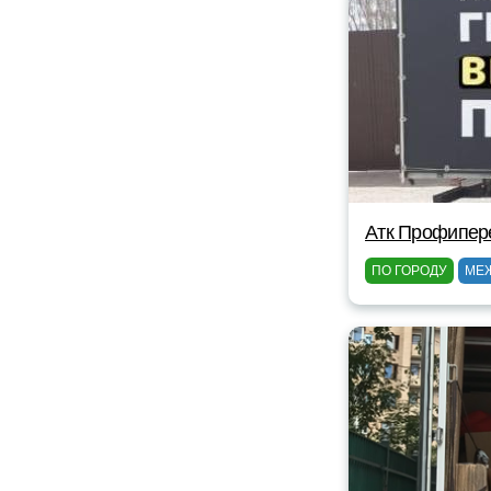
Атк Профипер
ПО ГОРОДУ
МЕ