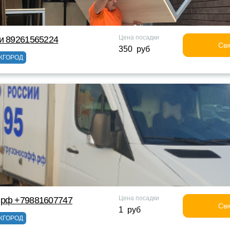
Цена посадки
и 89261565224
Свя
350 руб
ЖГОРОД
Цена посадки
 рф +79881607747
Свя
1 руб
ЖГОРОД