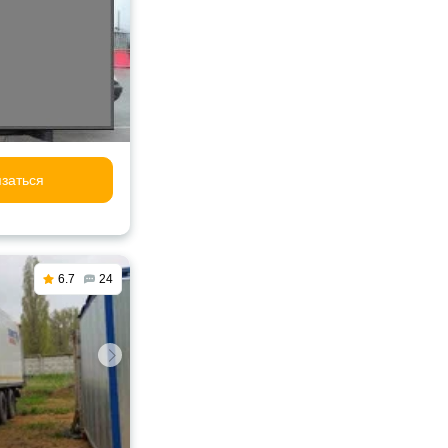
заться
6.7
24