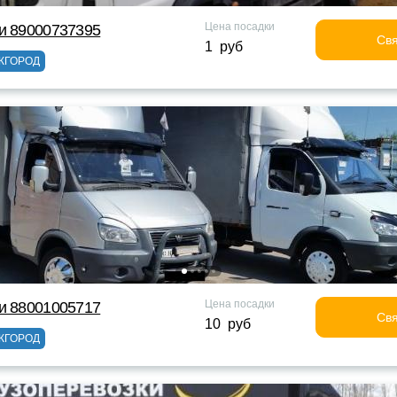
Цена посадки
и 89000737395
Свя
1 руб
ЖГОРОД
Цена посадки
и 88001005717
Свя
10 руб
ЖГОРОД