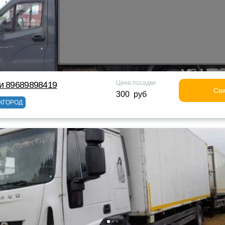
Цена посадки
и 89689898419
Свя
300 руб
ЖГОРОД