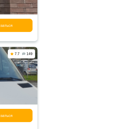
заться
7.7
149
заться