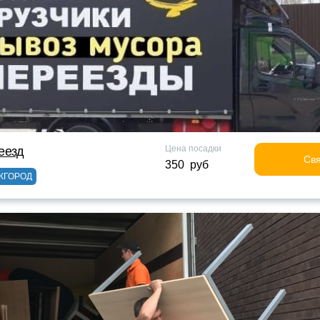
Цена посадки
еезд
Свя
350 руб
ЖГОРОД