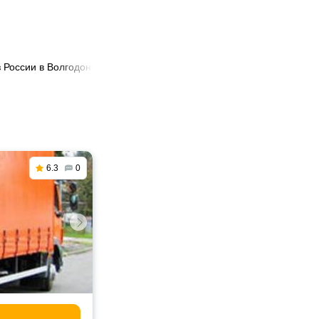
 России в Волгодонск
6.3
0