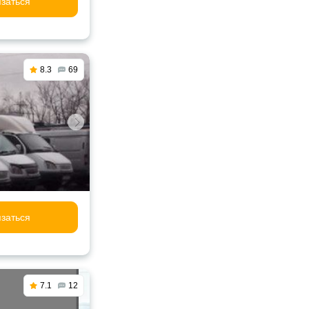
заться
8.3
69
заться
7.1
12