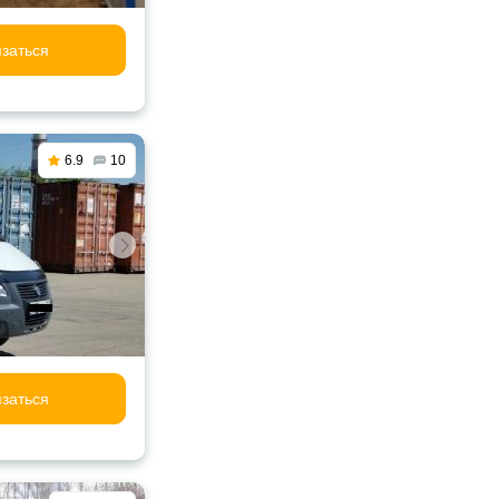
заться
6.9
10
заться