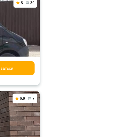
8
39
заться
6.9
7