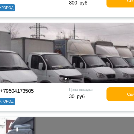
Свя
800 руб
ЖГОРОД
Цена посадки
 +79504173505
Свя
30 руб
ЖГОРОД