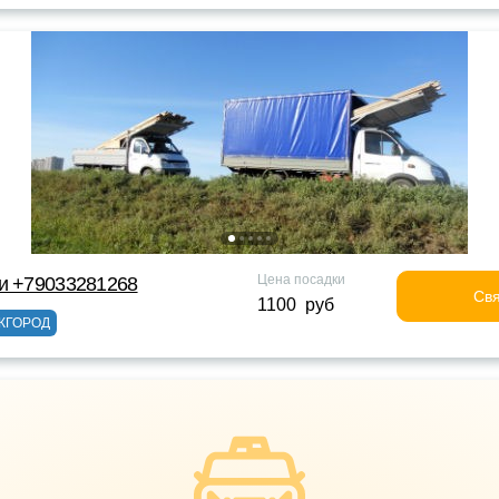
Цена посадки
и +79033281268
Свя
1100 руб
ЖГОРОД