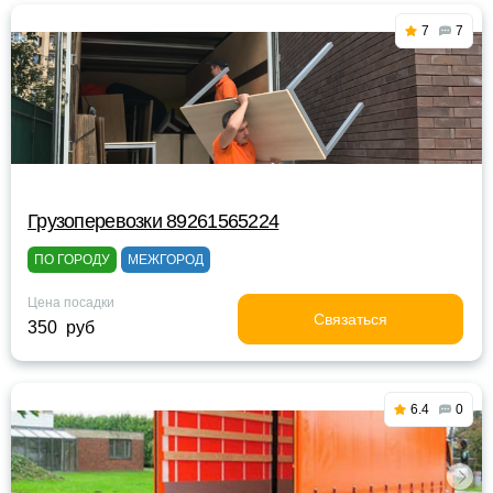
7
7
Грузоперевозки 89261565224
ПО ГОРОДУ
МЕЖГОРОД
Цена посадки
Связаться
350 руб
6.4
0