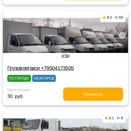
8.5
69
Грузовоетакси +79504173505
ПО ГОРОДУ
МЕЖГОРОД
Цена посадки
Связаться
30 руб
6.1
8