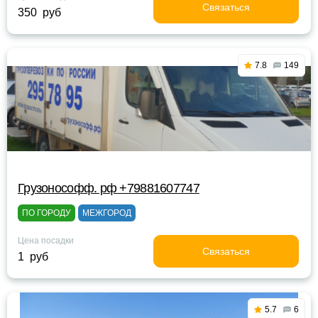
Связаться
350 руб
7.8
149
Грузонософф. рф +79881607747
ПО ГОРОДУ
МЕЖГОРОД
Цена посадки
Связаться
1 руб
5.7
6