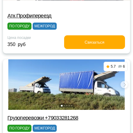
Атк Профипереезд
ПО ГОРОДУ
МЕЖГОРОД
Цена посадки
Связаться
350 руб
5.7
6
Грузоперевозки +79033281268
ПО ГОРОДУ
МЕЖГОРОД