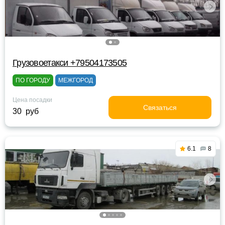
Грузовоетакси +79504173505
ПО ГОРОДУ
МЕЖГОРОД
Цена посадки
Связаться
30 руб
6.1
8