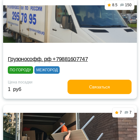
8.5
150
Грузонософф. рф +79881607747
ПО ГОРОДУ
МЕЖГОРОД
Цена посадки
Связаться
1 руб
7
7