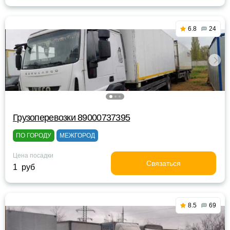
6.8
24
Грузоперевозки 89000737395
ПО ГОРОДУ
МЕЖГОРОД
Цена посадки
Связаться
1 руб
8.5
69