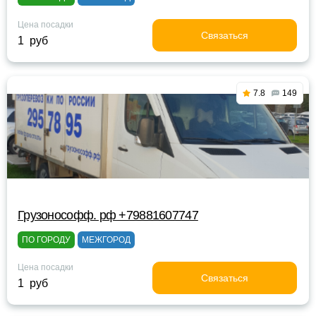
Цена посадки
Связаться
1 руб
7.8
149
Грузонософф. рф +79881607747
ПО ГОРОДУ
МЕЖГОРОД
Цена посадки
Связаться
1 руб