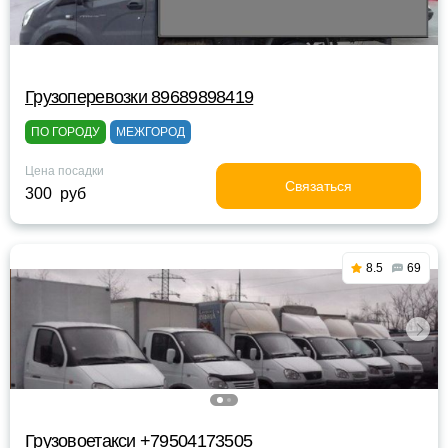
Грузоперевозки 89689898419
ПО ГОРОДУ
МЕЖГОРОД
Цена посадки
Связаться
300 руб
8.5
69
Грузовоетакси +79504173505