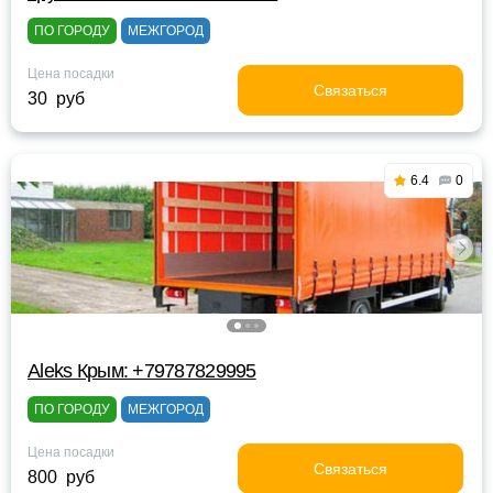
ПО ГОРОДУ
МЕЖГОРОД
Цена посадки
Связаться
30 руб
6.4
0
Aleks Крым: +79787829995
ПО ГОРОДУ
МЕЖГОРОД
Цена посадки
Связаться
800 руб