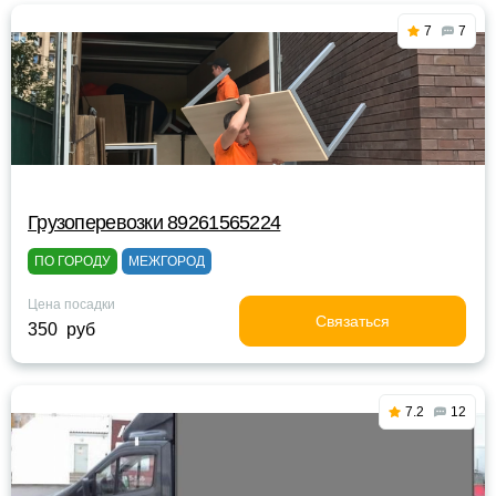
7
7
Грузоперевозки 89261565224
ПО ГОРОДУ
МЕЖГОРОД
Цена посадки
Связаться
350 руб
7.2
12