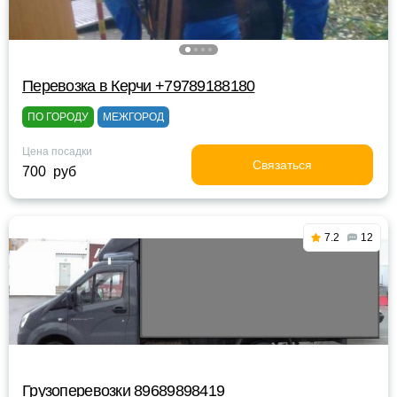
Перевозка в Керчи +79789188180
ПО ГОРОДУ
МЕЖГОРОД
Цена посадки
Связаться
700 руб
7.2
12
Грузоперевозки 89689898419