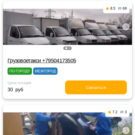
8.5
69
Грузовоетакси +79504173505
ПО ГОРОДУ
МЕЖГОРОД
Цена посадки
Связаться
30 руб
7.2
3