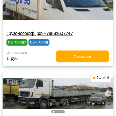
Грузонософф. рф +79881607747
ПО ГОРОДУ
МЕЖГОРОД
Цена посадки
Связаться
1 руб
6.1
8