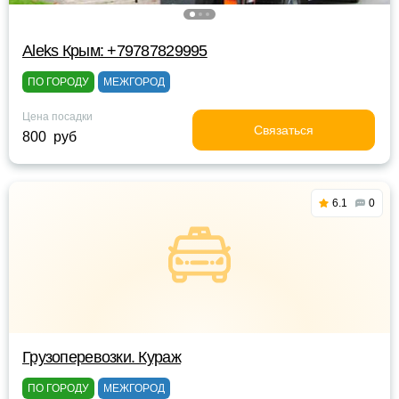
Aleks Крым: +79787829995
ПО ГОРОДУ
МЕЖГОРОД
Цена посадки
Связаться
800 руб
6.1
0
Грузоперевозки. Кураж
ПО ГОРОДУ
МЕЖГОРОД