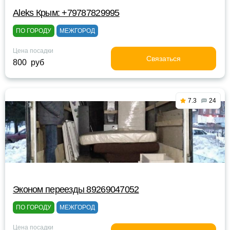
Aleks Крым: +79787829995
ПО ГОРОДУ
МЕЖГОРОД
Цена посадки
Связаться
800 руб
7.3
24
Эконом переезды 89269047052
ПО ГОРОДУ
МЕЖГОРОД
Цена посадки