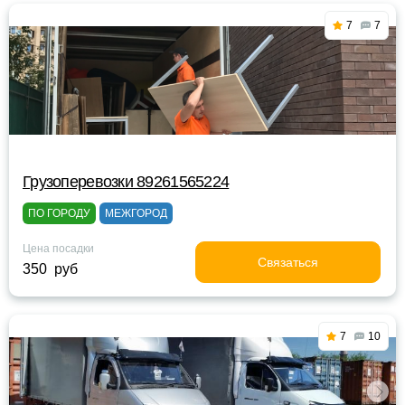
7
7
Грузоперевозки 89261565224
ПО ГОРОДУ
МЕЖГОРОД
Цена посадки
Связаться
350 руб
7
10