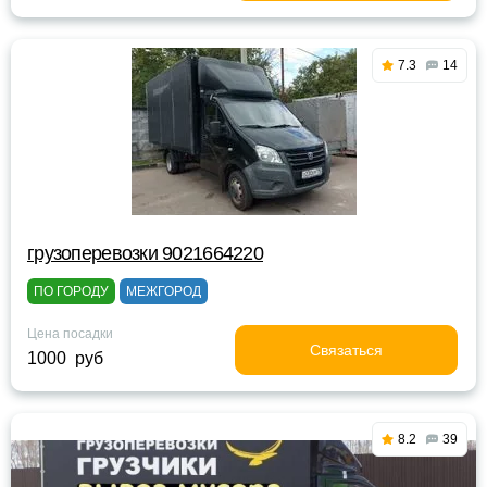
7.3
14
грузоперевозки 9021664220
ПО ГОРОДУ
МЕЖГОРОД
Цена посадки
Связаться
1000 руб
8.2
39