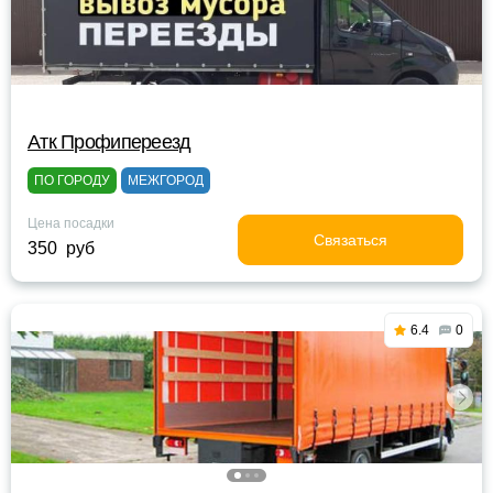
Атк Профипереезд
ПО ГОРОДУ
МЕЖГОРОД
Цена посадки
Связаться
350 руб
6.4
0