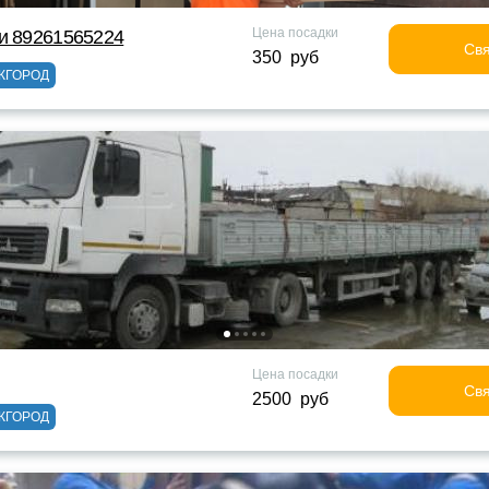
Цена посадки
и 89261565224
Свя
350 руб
ЖГОРОД
Цена посадки
Свя
2500 руб
ЖГОРОД