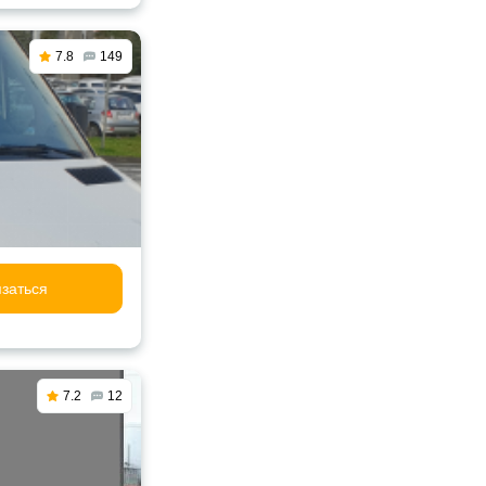
7.8
149
заться
7.2
12