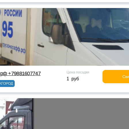
Цена посадки
 рф +79881607747
Свя
1 руб
ЖГОРОД