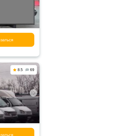
заться
8.5
69
заться