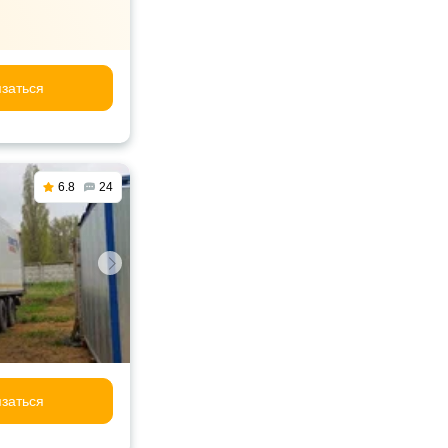
заться
6.8
24
заться