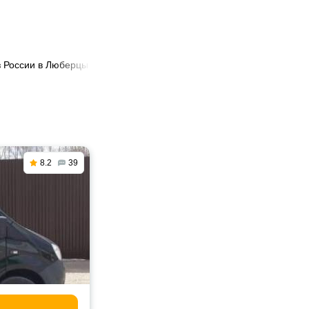
з России в Люберцы
8.2
39