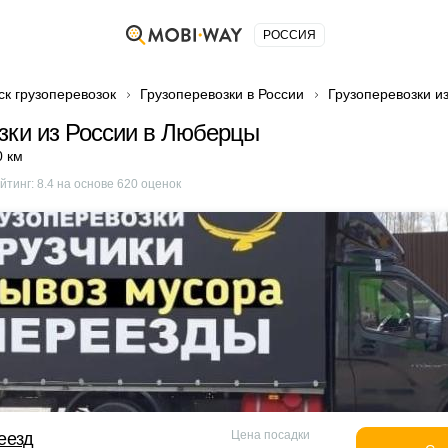
РОССИЯ
ск грузоперевозок
Грузоперевозки в России
Грузоперевозки и
зки из России в Люберцы
0 км
йтинг:
8.4
на основе
620
оценок
Цена посадки
еезд