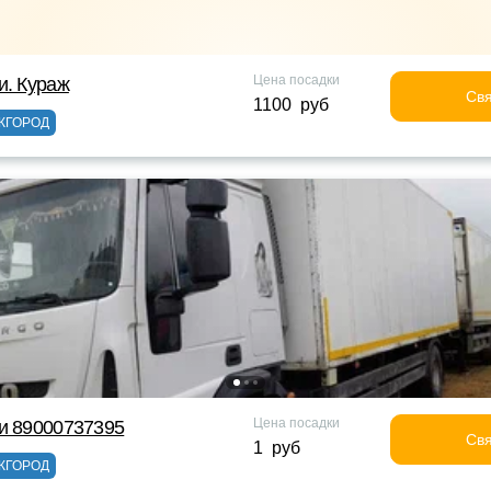
Цена посадки
и. Кураж
Свя
1100 руб
ЖГОРОД
Цена посадки
и 89000737395
Свя
1 руб
ЖГОРОД