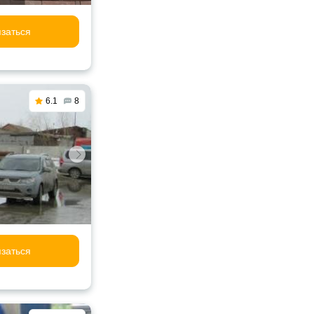
заться
6.1
8
заться