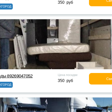
Свя
350 руб
ЖГОРОД
Цена посадки
зды 89269047052
Свя
350 руб
ЖГОРОД