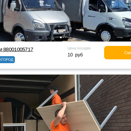
Цена посадки
и 88001005717
Свя
10 руб
ЖГОРОД