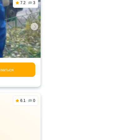
7.2
3
заться
6.1
0