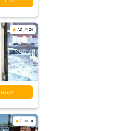
заться
7.3
24
заться
7
10