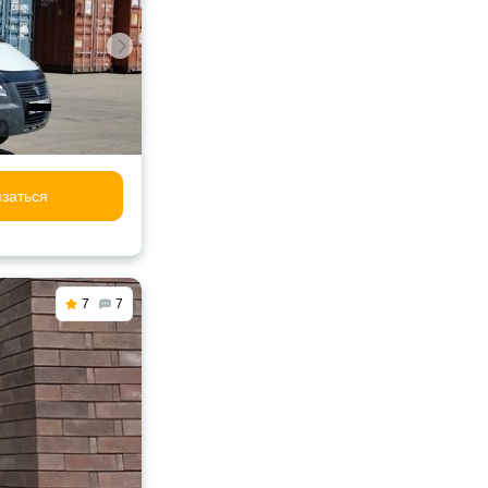
заться
7
7