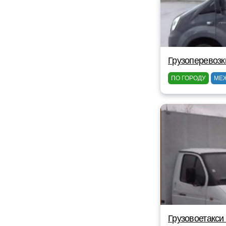
Грузоперевозк
ПО ГОРОДУ
МЕ
Грузовоетакси