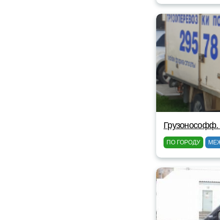
Грузонософф.
ПО ГОРОДУ
МЕ