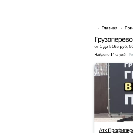
Главная
Пои
Грузоперево
от 1 до 5165 руб
,
5
Найдено 14 служб
Ре
Атк Профипер