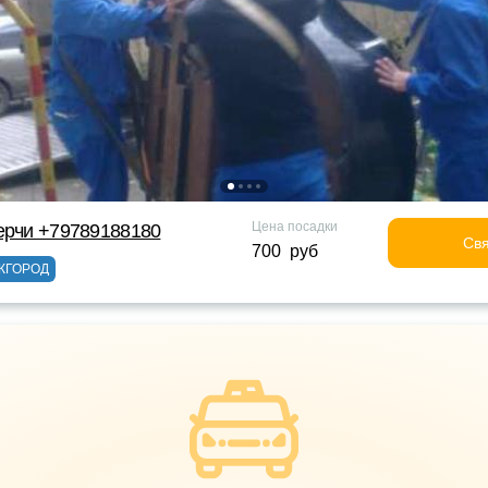
Цена посадки
ерчи +79789188180
Свя
700 руб
ЖГОРОД