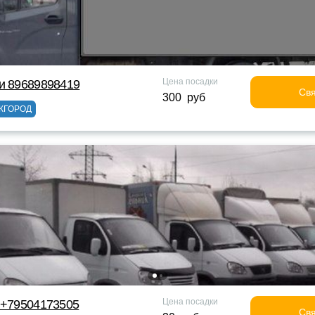
Цена посадки
и 89689898419
Свя
300 руб
ЖГОРОД
Цена посадки
 +79504173505
Свя