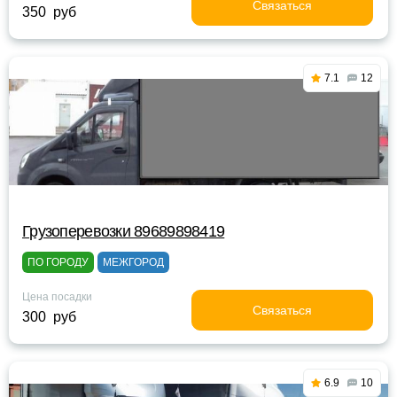
Связаться
350 руб
7.1
12
Грузоперевозки 89689898419
ПО ГОРОДУ
МЕЖГОРОД
Цена посадки
Связаться
300 руб
6.9
10