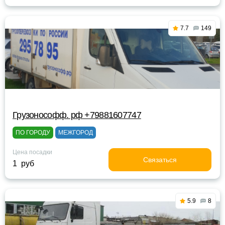
7.7
149
Грузонософф. рф +79881607747
ПО ГОРОДУ
МЕЖГОРОД
Цена посадки
Связаться
1 руб
5.9
8