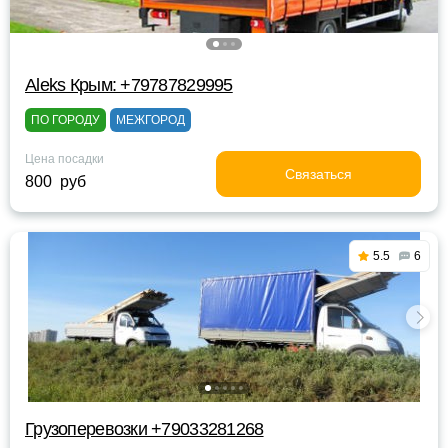
Aleks Крым: +79787829995
ПО ГОРОДУ
МЕЖГОРОД
Цена посадки
Связаться
800 руб
5.5
6
Грузоперевозки +79033281268