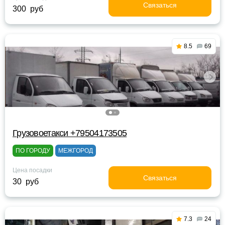
Связаться
300 руб
8.5
69
Грузовоетакси +79504173505
ПО ГОРОДУ
МЕЖГОРОД
Цена посадки
Связаться
30 руб
7.3
24