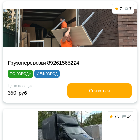
7
7
Грузоперевозки 89261565224
ПО ГОРОДУ
МЕЖГОРОД
Цена посадки
Связаться
350 руб
7.3
14