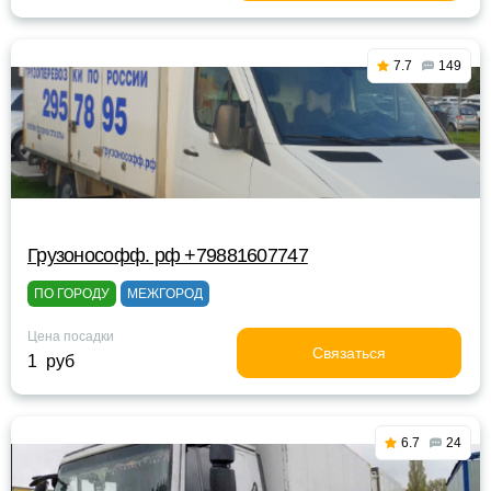
7.7
149
Грузонософф. рф +79881607747
ПО ГОРОДУ
МЕЖГОРОД
Цена посадки
Связаться
1 руб
6.7
24