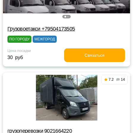
Грузовоетакси +79504173505
ПО ГОРОДУ
МЕЖГОРОД
Цена посадки
Связаться
30 руб
7.2
14
грузоперевозки 9021664220