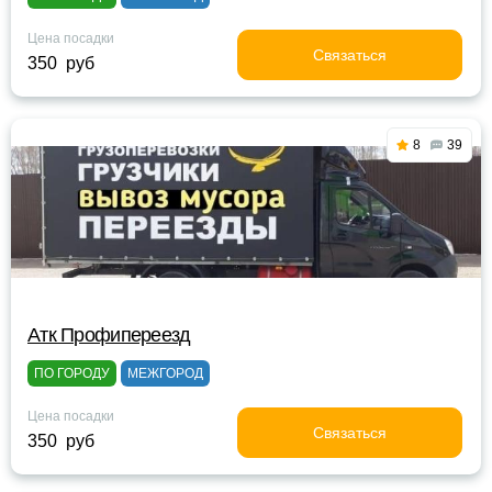
Цена посадки
Связаться
350 руб
8
39
Атк Профипереезд
ПО ГОРОДУ
МЕЖГОРОД
Цена посадки
Связаться
350 руб