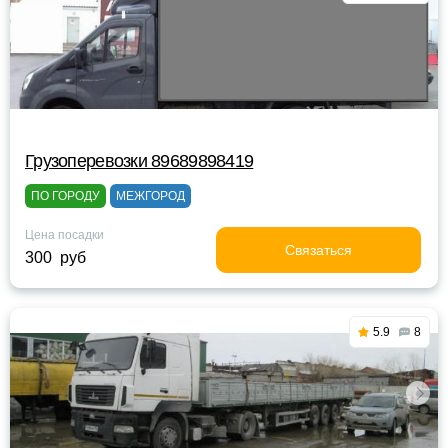
Грузоперевозки 89689898419
ПО ГОРОДУ
МЕЖГОРОД
Цена посадки
Связаться
300 руб
5.9
8