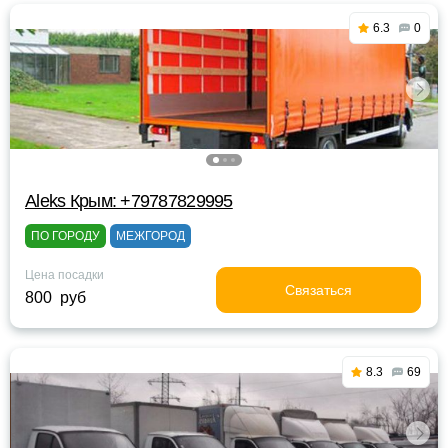
6.3
0
Aleks Крым: +79787829995
ПО ГОРОДУ
МЕЖГОРОД
Цена посадки
Связаться
800 руб
8.3
69