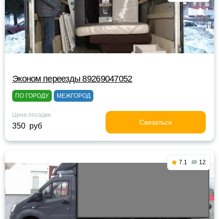
Эконом переезды 89269047052
ПО ГОРОДУ
МЕЖГОРОД
Цена посадки
Связаться
350 руб
7.1
12