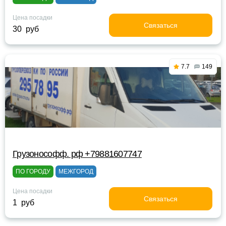
Цена посадки
Связаться
30 руб
7.7
149
Грузонософф. рф +79881607747
ПО ГОРОДУ
МЕЖГОРОД
Цена посадки
Связаться
1 руб