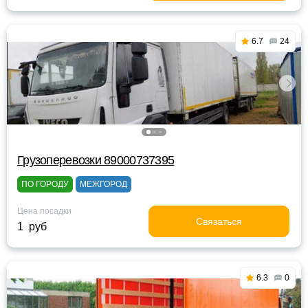
6.7
24
Грузоперевозки 89000737395
ПО ГОРОДУ
МЕЖГОРОД
Цена посадки
Связаться
1 руб
6.3
0