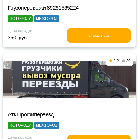
Грузоперевозки 89261565224
ПО ГОРОДУ
МЕЖГОРОД
Цена посадки
Связаться
350 руб
8.2
39
Атк Профипереезд
ПО ГОРОДУ
МЕЖГОРОД
Цена посадки