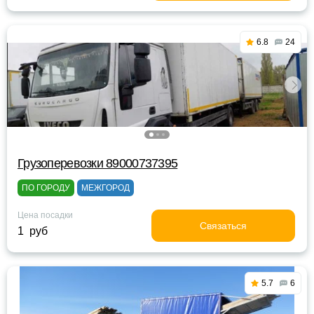
6.8
24
Грузоперевозки 89000737395
ПО ГОРОДУ
МЕЖГОРОД
Цена посадки
Связаться
1 руб
5.7
6