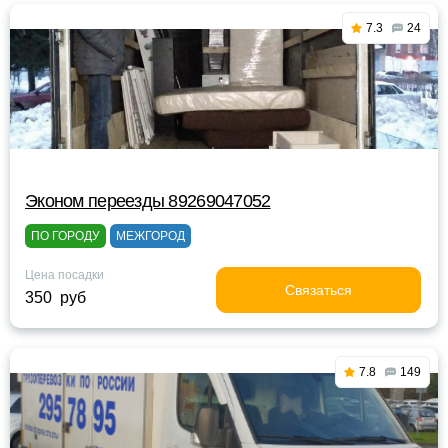
7.3
24
Эконом переезды 89269047052
ПО ГОРОДУ
МЕЖГОРОД
Цена посадки
Связаться
350 руб
7.8
149