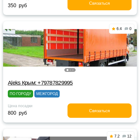
Связаться
350 руб
6.4
0
Aleks Крым: +79787829995
ПО ГОРОДУ
МЕЖГОРОД
Цена посадки
Связаться
800 руб
7.2
12