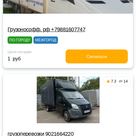
Грузонософф. рф +79881607747
ПО ГОРОДУ
МЕЖГОРОД
Цена посадки
Связаться
1 руб
7.3
14
грузоперевозки 9021664220