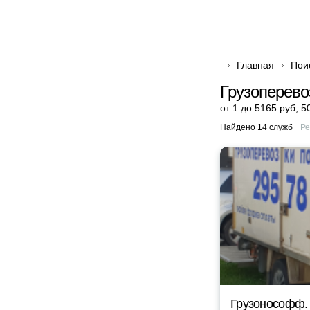
Главная
Пои
Грузоперево
от 1 до 5165 руб
,
5
Найдено 14 служб
Ре
Грузонософф.