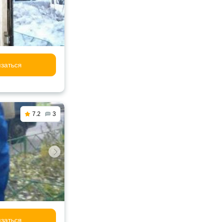
заться
7.2
3
заться