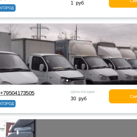
Свя
1 руб
ЖГОРОД
Цена посадки
 +79504173505
Свя
30 руб
ЖГОРОД