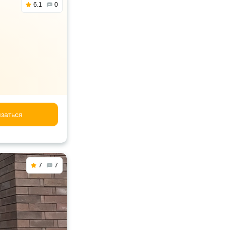
6.1
0
заться
7
7