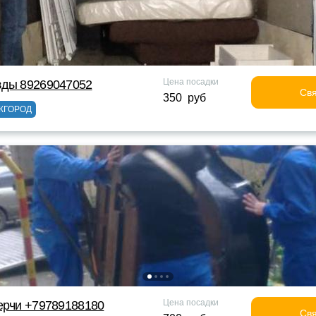
Цена посадки
зды 89269047052
Свя
350 руб
ЖГОРОД
Цена посадки
ерчи +79789188180
Свя