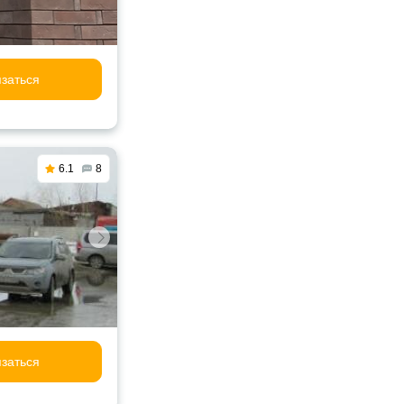
заться
6.1
8
заться