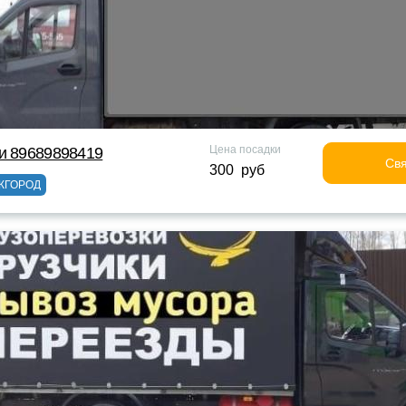
Цена посадки
и 89689898419
Свя
300 руб
ЖГОРОД