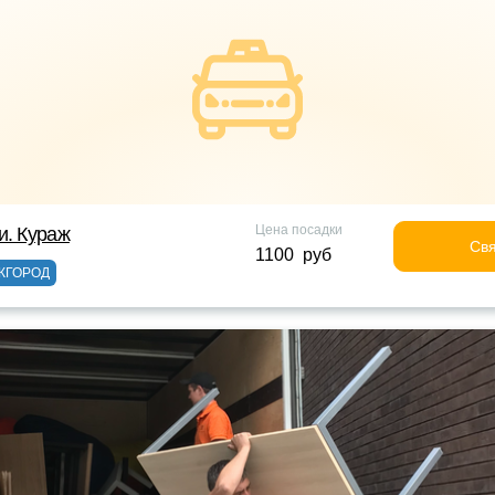
Цена посадки
и. Кураж
Свя
1100 руб
ЖГОРОД