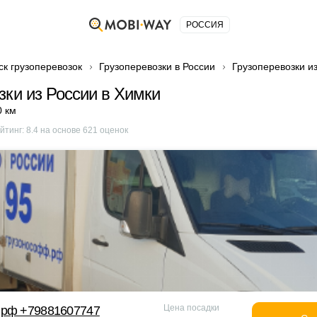
РОССИЯ
ск грузоперевозок
Грузоперевозки в России
Грузоперевозки и
зки из России в Химки
0 км
йтинг:
8.4
на основе
621
оценок
Цена посадки
 рф +79881607747