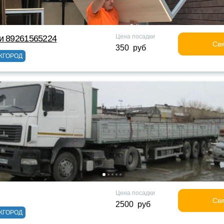
Цена посадки
и 89261565224
Свя
350 руб
ЖГОРОД
Цена посадки
Свя
2500 руб
ЖГОРОД