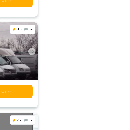
заться
8.5
69
заться
7.2
12