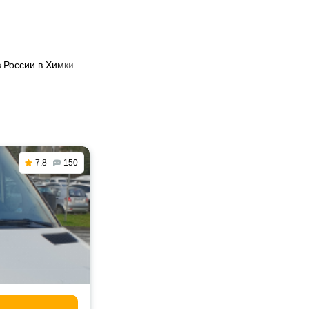
з России в Химки
7.8
150