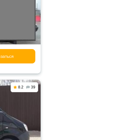
заться
8.2
39