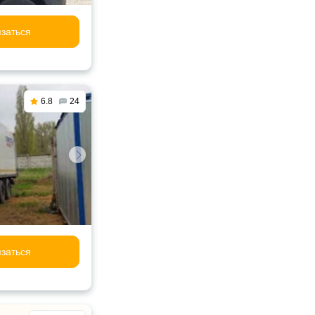
заться
6.8
24
заться