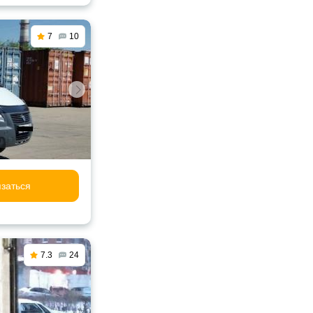
7
10
заться
7.3
24