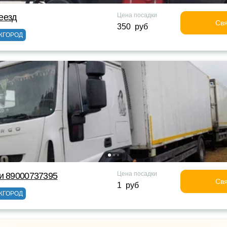
Цена посадки
еезд
Свя
350 руб
ЖГОРОД
Цена посадки
и 89000737395
Свя
1 руб
ЖГОРОД