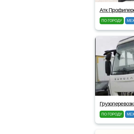
Атк Профипер
ПО ГОРОДУ
МЕ
Грузоперевозк
ПО ГОРОДУ
МЕ