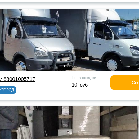
Цена посадки
и 88001005717
Свя
10 руб
ЖГОРОД