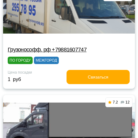
Грузонософф. рф +79881607747
ПО ГОРОДУ
МЕЖГОРОД
Цена посадки
Связаться
1 руб
7.2
12