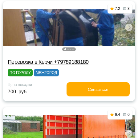
7.2
3
Перевозка в Керчи +79789188180
ПО ГОРОДУ
МЕЖГОРОД
Цена посадки
Связаться
700 руб
6.4
0