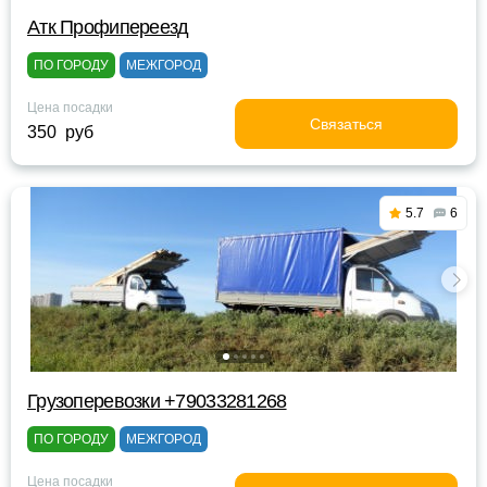
Атк Профипереезд
ПО ГОРОДУ
МЕЖГОРОД
Цена посадки
Связаться
350 руб
5.7
6
Грузоперевозки +79033281268
ПО ГОРОДУ
МЕЖГОРОД
Цена посадки