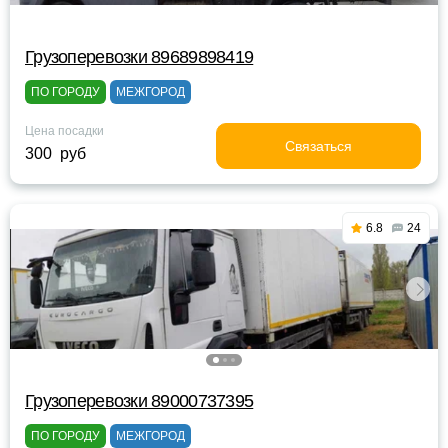
Грузоперевозки 89689898419
ПО ГОРОДУ
МЕЖГОРОД
Цена посадки
Связаться
300 руб
6.8
24
Грузоперевозки 89000737395
ПО ГОРОДУ
МЕЖГОРОД