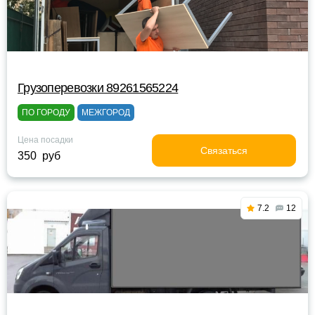
Грузоперевозки 89261565224
ПО ГОРОДУ
МЕЖГОРОД
Цена посадки
Связаться
350 руб
7.2
12