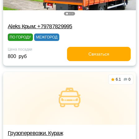
Aleks Крым: +79787829995
ПО ГОРОДУ
МЕЖГОРОД
Цена посадки
Связаться
800 руб
6.1
0
Грузоперевозки. Кураж