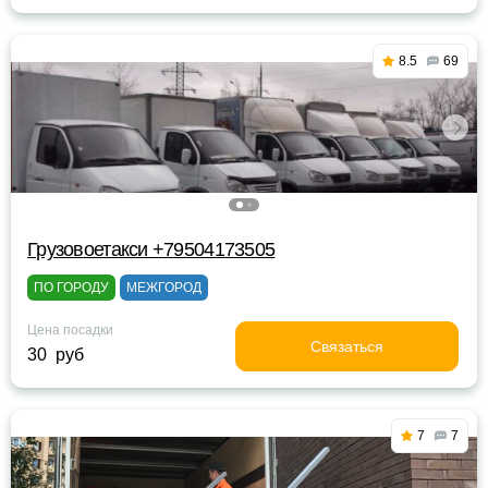
8.5
69
Грузовоетакси +79504173505
ПО ГОРОДУ
МЕЖГОРОД
Цена посадки
Связаться
30 руб
7
7