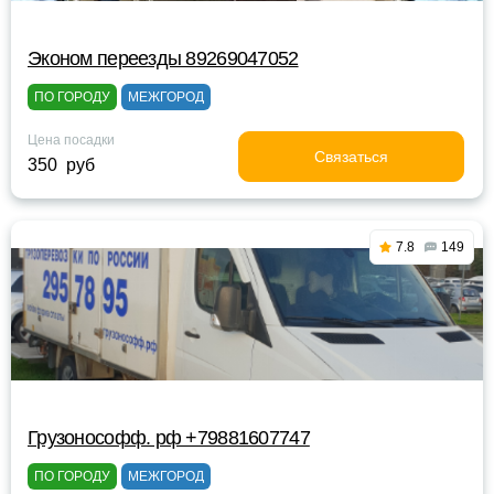
Эконом переезды 89269047052
ПО ГОРОДУ
МЕЖГОРОД
Цена посадки
Связаться
350 руб
7.8
149
Грузонософф. рф +79881607747
ПО ГОРОДУ
МЕЖГОРОД