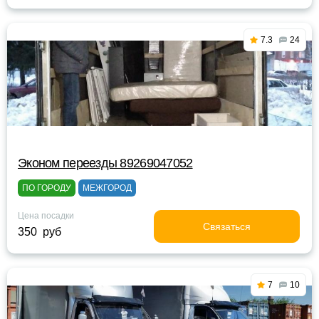
7.3
24
Эконом переезды 89269047052
ПО ГОРОДУ
МЕЖГОРОД
Цена посадки
Связаться
350 руб
7
10