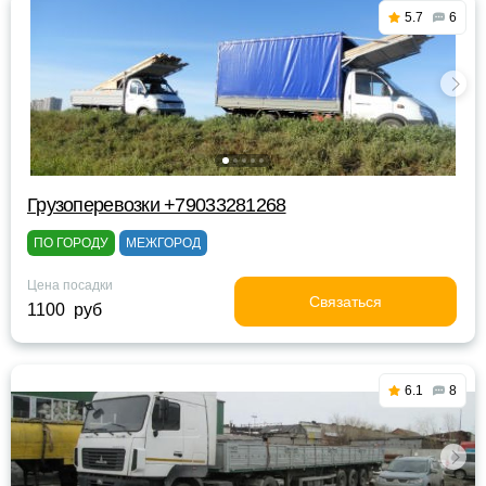
5.7
6
Грузоперевозки +79033281268
ПО ГОРОДУ
МЕЖГОРОД
Цена посадки
Связаться
1100 руб
6.1
8