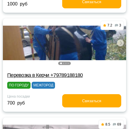
Связаться
1000 руб
7.2
3
Перевозка в Керчи +79789188180
ПО ГОРОДУ
МЕЖГОРОД
Цена посадки
Связаться
700 руб
8.5
69