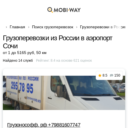
Главная
Поиск грузоперевозок
Грузоперевозки в России
Грузоперевозки из России в аэропорт
Сочи
от 1 до 5165 руб
,
50 км
Найдено 14 служб
Рейтинг:
8.4
на основе
621
оценок
8.5
150
Грузонософф. рф +79881607747