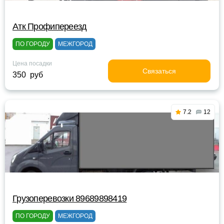
Атк Профипереезд
ПО ГОРОДУ
МЕЖГОРОД
Цена посадки
Связаться
350 руб
7.2
12
Грузоперевозки 89689898419
ПО ГОРОДУ
МЕЖГОРОД