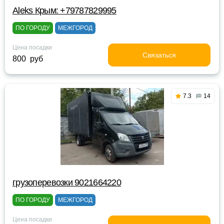
Aleks Крым: +79787829995
ПО ГОРОДУ
МЕЖГОРОД
Цена посадки
Связаться
800 руб
7.3
14
грузоперевозки 9021664220
ПО ГОРОДУ
МЕЖГОРОД
Цена посадки