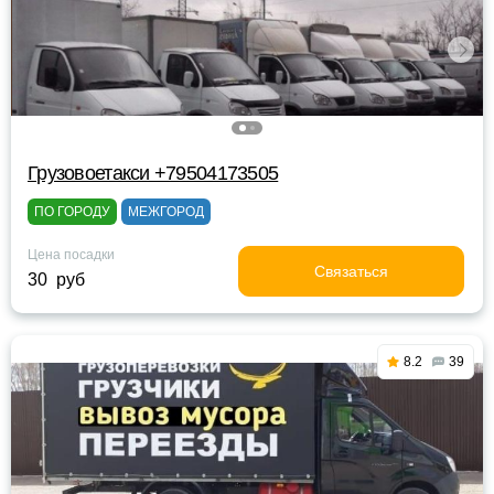
Грузовоетакси +79504173505
ПО ГОРОДУ
МЕЖГОРОД
Цена посадки
Связаться
30 руб
8.2
39