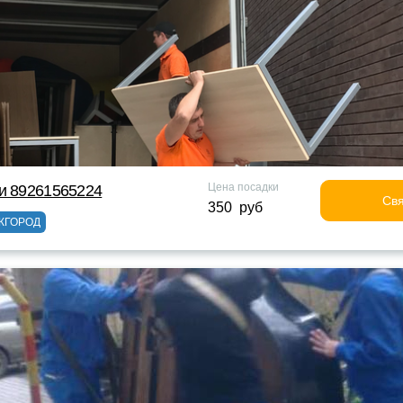
Цена посадки
и 89261565224
Свя
350 руб
ЖГОРОД