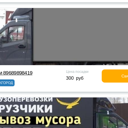
Цена посадки
и 89689898419
Свя
300 руб
ЖГОРОД