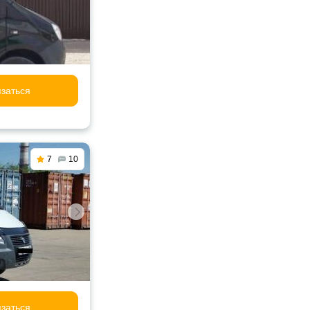
заться
7
10
заться