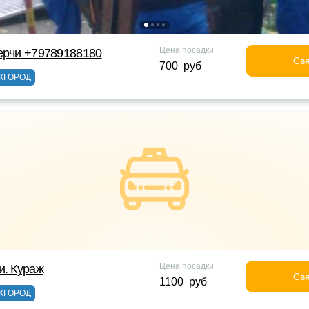
Цена посадки
ерчи +79789188180
Свя
700 руб
ЖГОРОД
Цена посадки
и. Кураж
Свя
1100 руб
ЖГОРОД