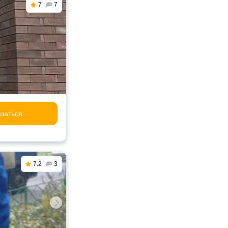
7
7
заться
7.2
3