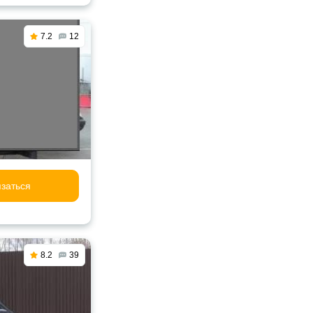
7.2
12
заться
8.2
39