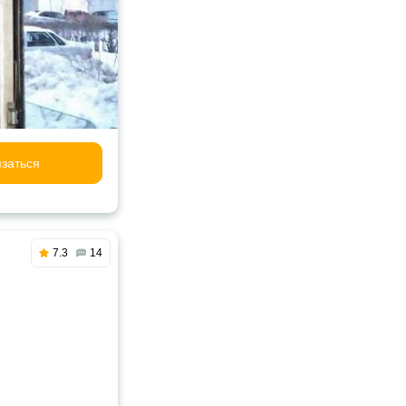
заться
7.3
14