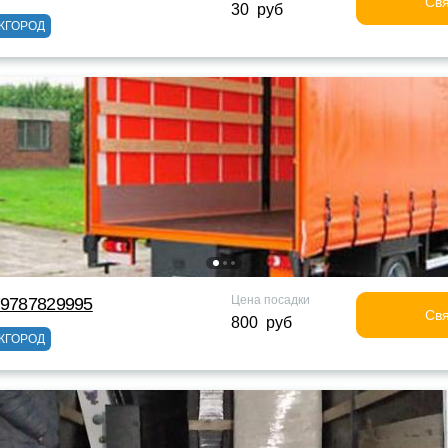
Свя
30 руб
ЖГОРОД
Цена посадки
79787829995
Свя
800 руб
ЖГОРОД