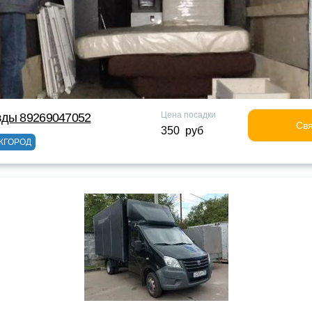
Цена посадки
зды 89269047052
Свя
350 руб
ЖГОРОД