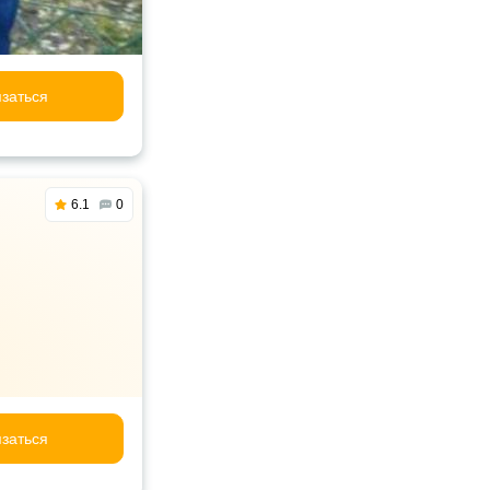
заться
6.1
0
заться