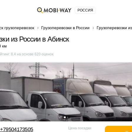
РОССИЯ
ск грузоперевозок
Грузоперевозки в России
Грузоперевозки из
зки из России в Абинск
0 км
йтинг:
8.4
на основе
620
оценок
Цена посадки
 +79504173505