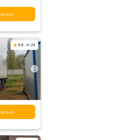
заться
6.8
24
заться