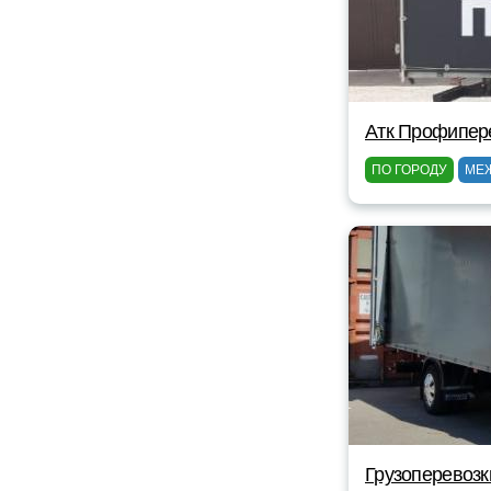
Атк Профипер
ПО ГОРОДУ
МЕ
Грузоперевозк