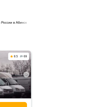
 России в Абинск
8.5
69