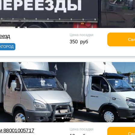
Цена посадки
еезд
Свя
350 руб
ЖГОРОД
Цена посадки
и 88001005717
Свя