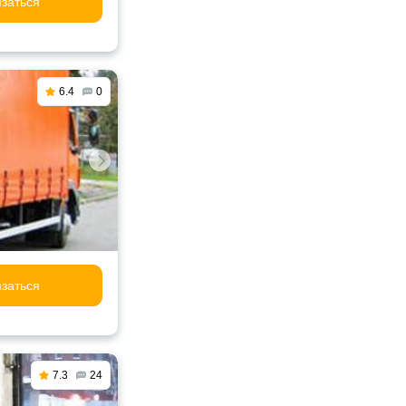
заться
6.4
0
заться
7.3
24