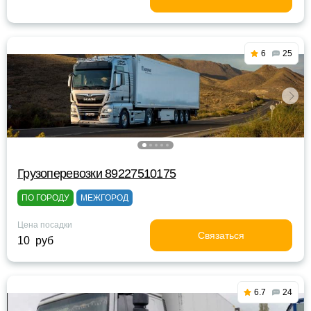
6
25
Грузоперевозки 89227510175
ПО ГОРОДУ
МЕЖГОРОД
Цена посадки
Связаться
10 руб
6.7
24