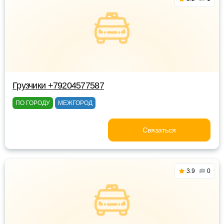
Грузчики +79204577587
ПО ГОРОДУ
МЕЖГОРОД
Связаться
3.9
0