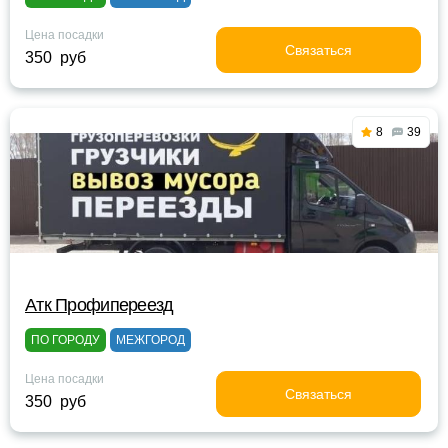
Цена посадки
Связаться
350 руб
8
39
Атк Профипереезд
ПО ГОРОДУ
МЕЖГОРОД
Цена посадки
Связаться
350 руб