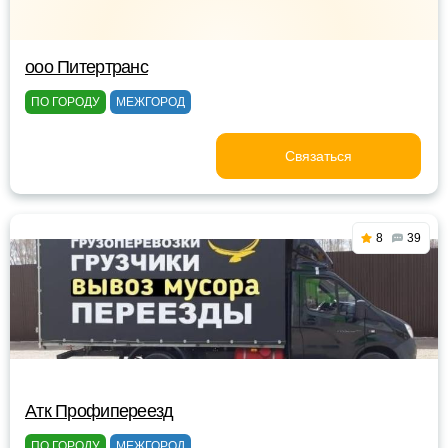
ооо Питертранс
ПО ГОРОДУ
МЕЖГОРОД
Связаться
8
39
Атк Профипереезд
ПО ГОРОДУ
МЕЖГОРОД