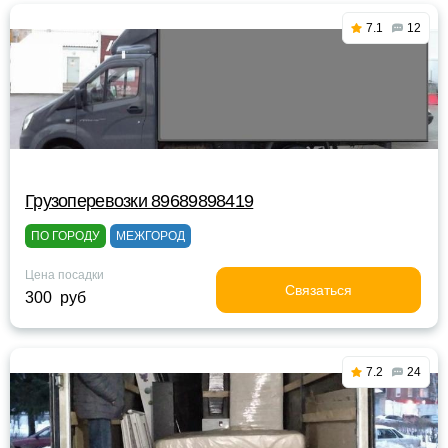
7.1
12
Грузоперевозки 89689898419
ПО ГОРОДУ
МЕЖГОРОД
Цена посадки
Связаться
300 руб
7.2
24