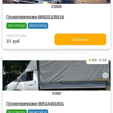
Грузоперевозки 89925105916
ПО ГОРОДУ
МЕЖГОРОД
Цена посадки
Связаться
10 руб
6.5
13
Грузоперевозки 89514491901
ПО ГОРОДУ
МЕЖГОРОД