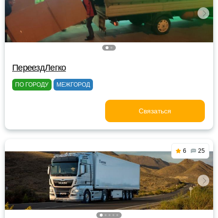
ПереездЛегко
ПО ГОРОДУ
МЕЖГОРОД
Связаться
6
25