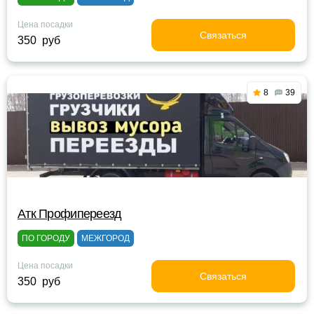
Цена посадки
Связаться
350 руб
8
39
Атк Профипереезд
ПО ГОРОДУ
МЕЖГОРОД
Цена посадки
Связаться
350 руб