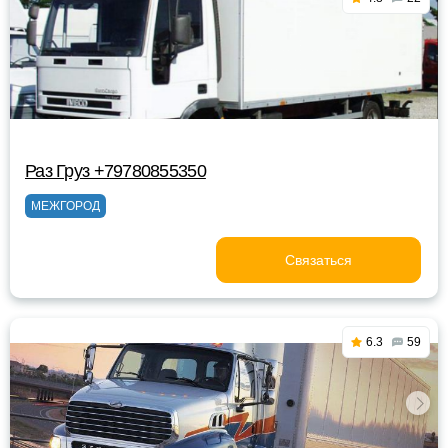
Раз Груз +79780855350
МЕЖГОРОД
Связаться
6.3
59