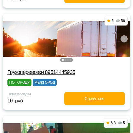
6
56
Грузоперевозки 89514445935
ПО ГОРОДУ
МЕЖГОРОД
Цена посадки
Связаться
10 руб
6.8
5