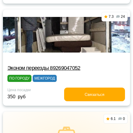
7.3
24
Эконом переезды 89269047052
ПО ГОРОДУ
МЕЖГОРОД
Цена посадки
Связаться
350 руб
6.1
0