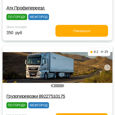
Атк Профипереезд
ПО ГОРОДУ
МЕЖГОРОД
Цена посадки
Связаться
350 руб
6.2
25
Грузоперевозки 89227510175
ПО ГОРОДУ
МЕЖГОРОД