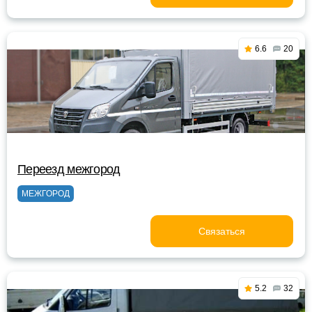
6.6
20
Переезд межгород
МЕЖГОРОД
Связаться
5.2
32