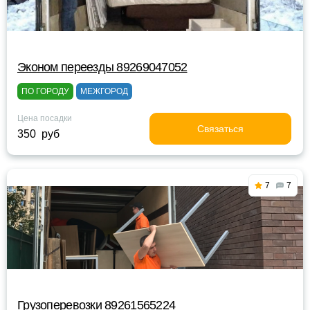
Эконом переезды 89269047052
ПО ГОРОДУ
МЕЖГОРОД
Цена посадки
Связаться
350 руб
7
7
Грузоперевозки 89261565224