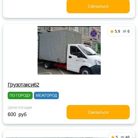
Связаться
5.9
6
Грузотакси62
ПО ГОРОДУ
МЕЖГОРОД
Цена посадки
Связаться
600 руб
5
46