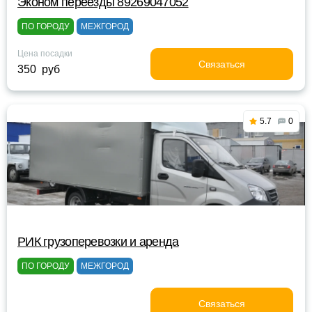
Эконом переезды 89269047052
ПО ГОРОДУ
МЕЖГОРОД
Цена посадки
Связаться
350 руб
5.7
0
РИК грузоперевозки и аренда
ПО ГОРОДУ
МЕЖГОРОД
Связаться