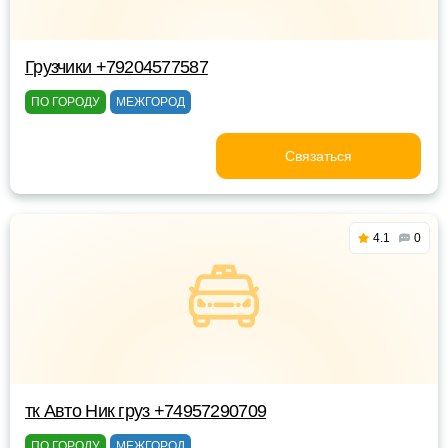
Грузчики +79204577587
ПО ГОРОДУ
МЕЖГОРОД
Связаться
4.1
0
тк Авто Ник груз +74957290709
ПО ГОРОДУ
МЕЖГОРОД