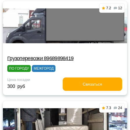
7.2
12
Грузоперевозки 89689898419
ПО ГОРОДУ
МЕЖГОРОД
Цена посадки
Связаться
300 руб
7.3
24