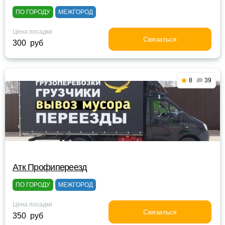
ПО ГОРОДУ
МЕЖГОРОД
Цена посадки
Связаться
300 руб
8
39
Атк Профипереезд
ПО ГОРОДУ
МЕЖГОРОД
Цена посадки
Связаться
350 руб