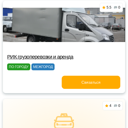
5.5
0
РИК грузоперевозки и аренда
ПО ГОРОДУ
МЕЖГОРОД
Связаться
4
0