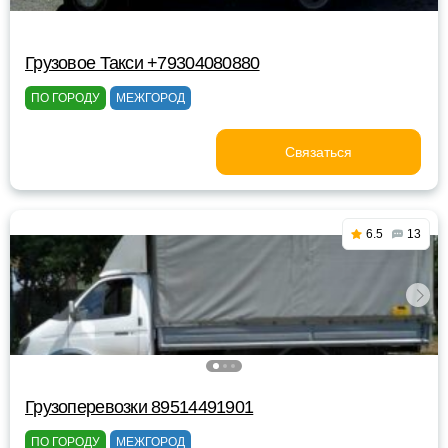
Грузовое Такси +79304080880
ПО ГОРОДУ
МЕЖГОРОД
Связаться
6.5
13
Грузоперевозки 89514491901
ПО ГОРОДУ
МЕЖГОРОД