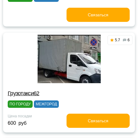
Связаться
5.7
6
Грузотакси62
ПО ГОРОДУ
МЕЖГОРОД
Цена посадки
Связаться
600 руб