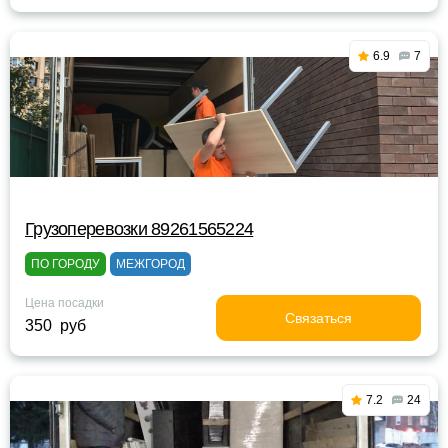
6.9
7
Грузоперевозки 89261565224
ПО ГОРОДУ
МЕЖГОРОД
Цена посадки
Связаться
350 руб
7.2
24