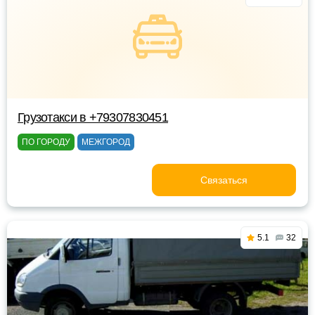
Грузотакси в +79307830451
ПО ГОРОДУ
МЕЖГОРОД
Связаться
5.1
32