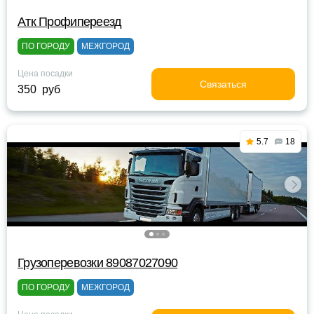
Атк Профипереезд
ПО ГОРОДУ
МЕЖГОРОД
Цена посадки
Связаться
350 руб
5.7
18
Грузоперевозки 89087027090
ПО ГОРОДУ
МЕЖГОРОД