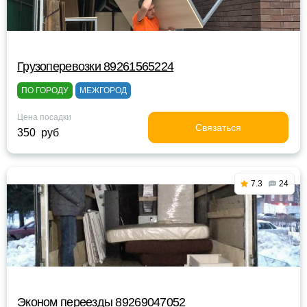
Грузоперевозки 89261565224
ПО ГОРОДУ
МЕЖГОРОД
Цена посадки
Связаться
350 руб
7.3
24
Эконом переезды 89269047052