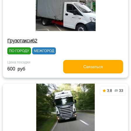
Грузотакси62
ПО ГОРОДУ
МЕЖГОРОД
Цена посадки
Связаться
600 руб
3.8
33