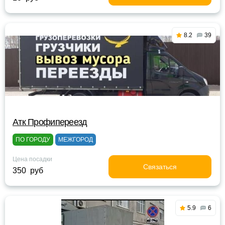
8.2
39
Атк Профипереезд
ПО ГОРОДУ
МЕЖГОРОД
Цена посадки
Связаться
350 руб
5.9
6