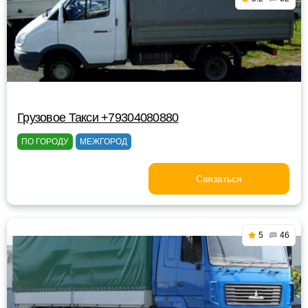
Грузовое Такси +79304080880
ПО ГОРОДУ
МЕЖГОРОД
Связаться
5
46