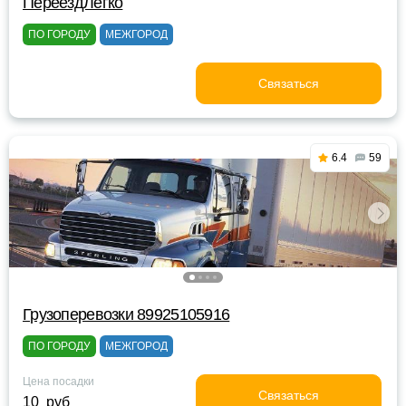
ПереездЛегко
ПО ГОРОДУ
МЕЖГОРОД
Связаться
6.4
59
Грузоперевозки 89925105916
ПО ГОРОДУ
МЕЖГОРОД
Цена посадки
Связаться
10 руб