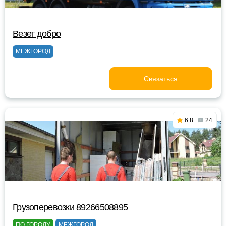
Везет добро
МЕЖГОРОД
Связаться
6.8
24
Грузоперевозки 89266508895
ПО ГОРОДУ
МЕЖГОРОД