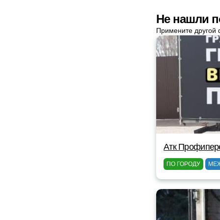
Не нашли п
Примените другой 
Атк Профипер
ПО ГОРОДУ
МЕ