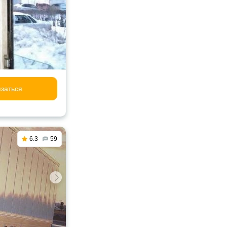
заться
6.3
59