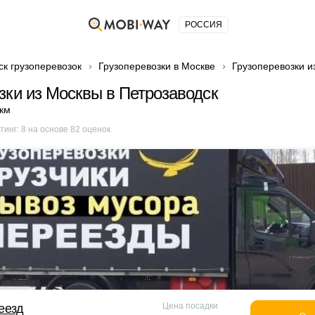
РОССИЯ
ск грузоперевозок
Грузоперевозки в Москве
Грузоперевозки и
зки из Москвы в Петрозаводск
 км
тинг:
8
на основе
82
оценок
Цена посадки
еезд