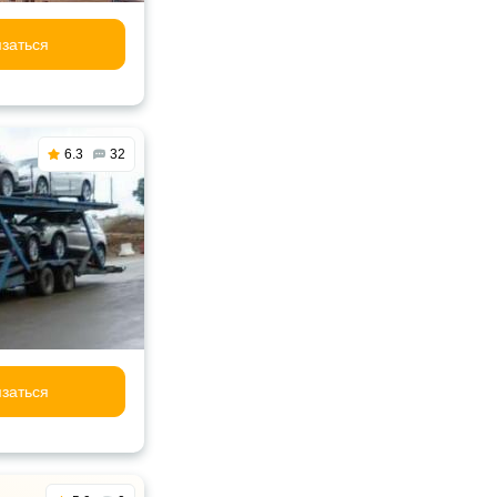
заться
6.3
32
заться