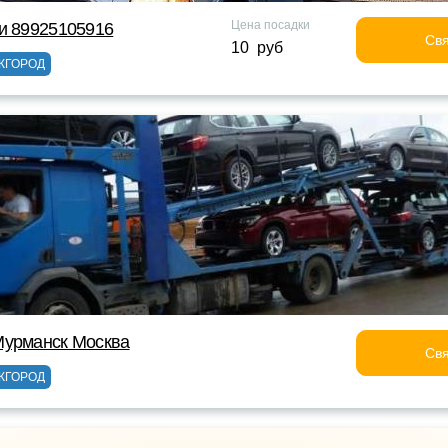
Цена посадки
и 89925105916
Свя
10 руб
ЖГОРОД
Мурманск Москва
Свя
ЖГОРОД