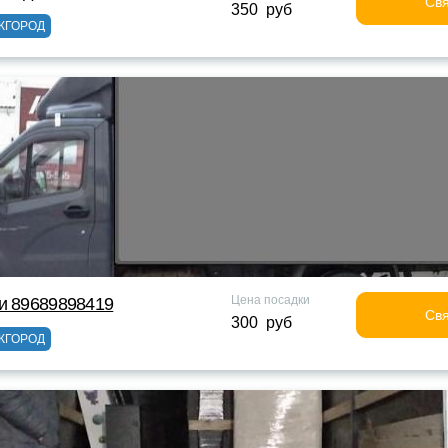
Свя
350 руб
ЖГОРОД
Цена посадки
и 89689898419
Свя
300 руб
ЖГОРОД