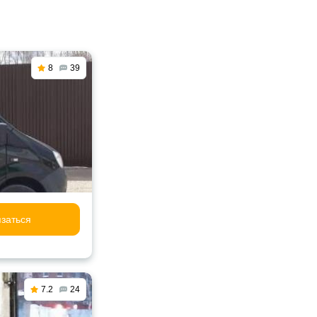
8
39
заться
7.2
24