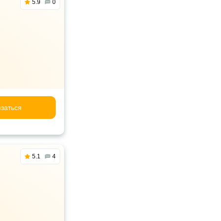
5.9
0
заться
5.1
4