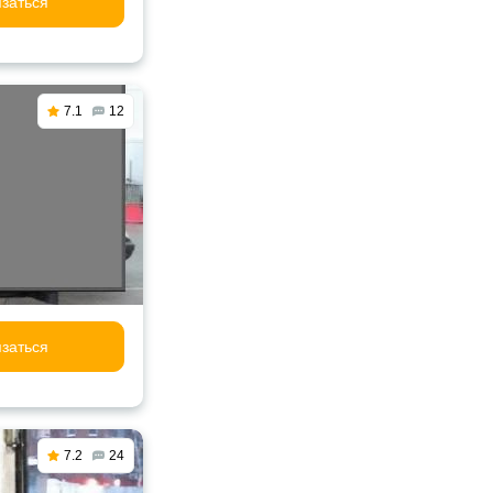
заться
7.1
12
заться
7.2
24