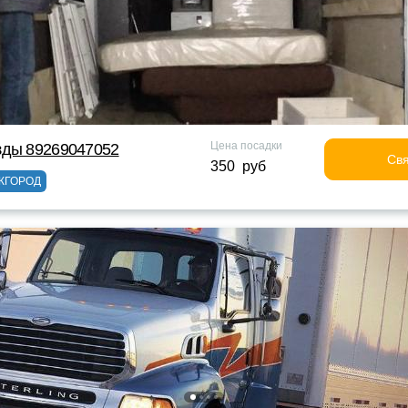
Цена посадки
зды 89269047052
Свя
350 руб
ЖГОРОД