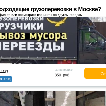
одходящие грузоперевозки в Москве?
фильтр или посмотрите варианты по другим городам
Цена посадки
еезд
Свя
350 руб
ЖГОРОД