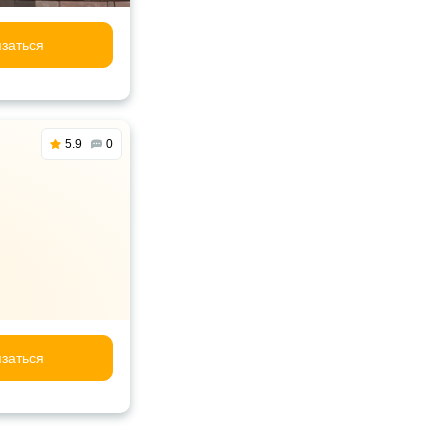
заться
5.9
0
заться