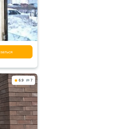
заться
6.9
7