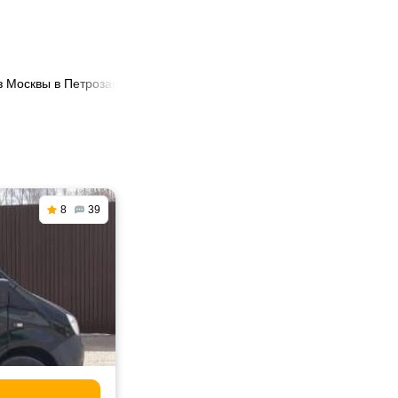
з Москвы в Петрозаводск
8
39