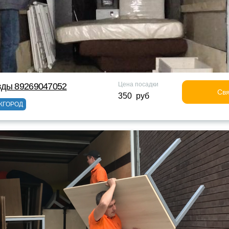
Цена посадки
зды 89269047052
Свя
350 руб
ЖГОРОД