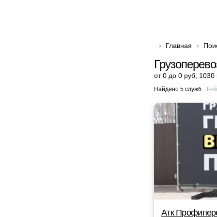
Главная
Пои
Грузоперево
от 0 до 0 руб
,
1030
Найдено 5 служб
Рей
Атк Профипер