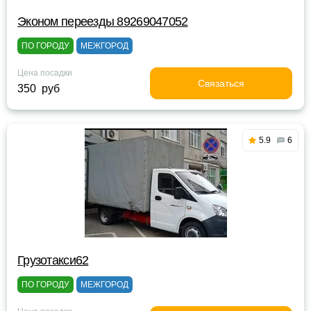
Эконом переезды 89269047052
ПО ГОРОДУ
МЕЖГОРОД
Цена посадки
Связаться
350 руб
5.9
6
Грузотакси62
ПО ГОРОДУ
МЕЖГОРОД