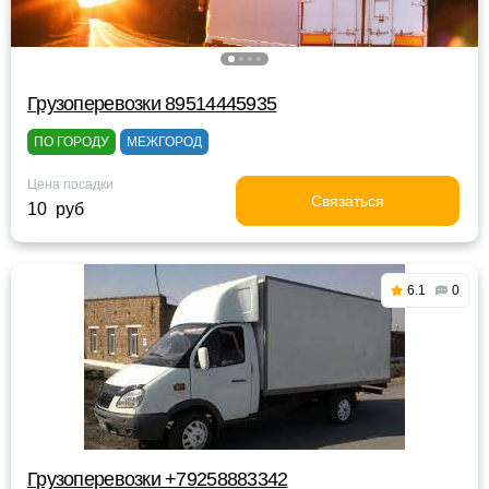
Грузоперевозки 89514445935
ПО ГОРОДУ
МЕЖГОРОД
Цена посадки
Связаться
10 руб
6.1
0
Грузоперевозки +79258883342