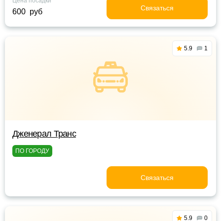
Цена посадки
Связаться
600 руб
5.9
1
Дженерал Транс
ПО ГОРОДУ
Связаться
5.9
0