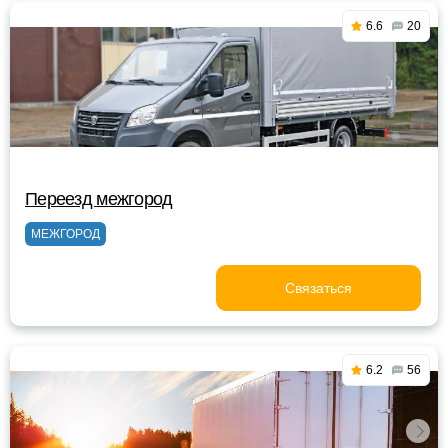
6.6
20
Переезд межгород
МЕЖГОРОД
Связаться
6.2
56