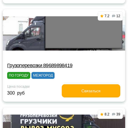
7.2
12
Грузоперевозки 89689898419
ПО ГОРОДУ
МЕЖГОРОД
Цена посадки
Связаться
300 руб
8.2
39