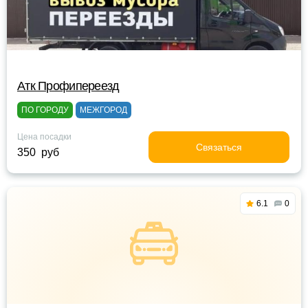
Атк Профипереезд
ПО ГОРОДУ
МЕЖГОРОД
Цена посадки
Связаться
350 руб
6.1
0