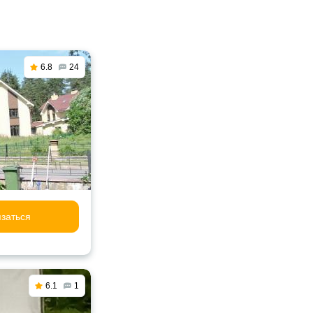
6.8
24
заться
6.1
1