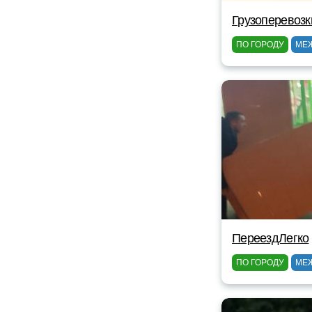
Грузоперевозк
ПО ГОРОДУ
МЕ
ПереездЛегко
ПО ГОРОДУ
МЕ