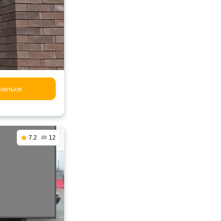
заться
7.2
12