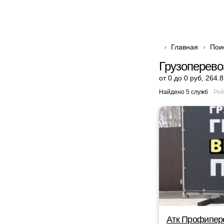
Главная
Пои
Грузоперево
от 0 до 0 руб
,
264.8
Найдено 5 служб
Рей
Атк Профипер