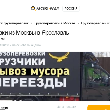
РОССИЯ
ск грузоперевозок
Грузоперевозки в Москве
Грузоперевозки и
зки из Москвы в Ярославль
 км
тинг:
8.2
на основе
82
оценок
Цена посадки
еезд