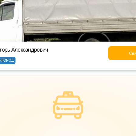
горь Александрович
Свя
ЖГОРОД