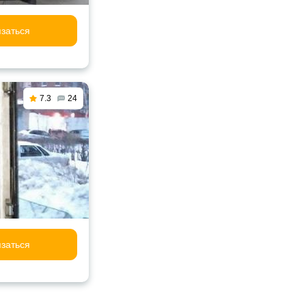
заться
7.3
24
заться