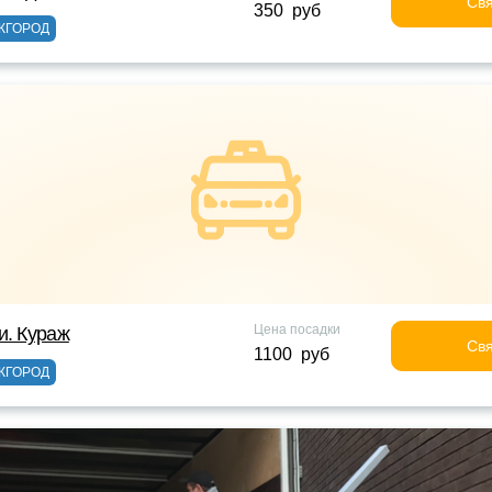
Свя
350 руб
ЖГОРОД
Цена посадки
и. Кураж
Свя
1100 руб
ЖГОРОД