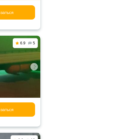
заться
6.9
5
заться