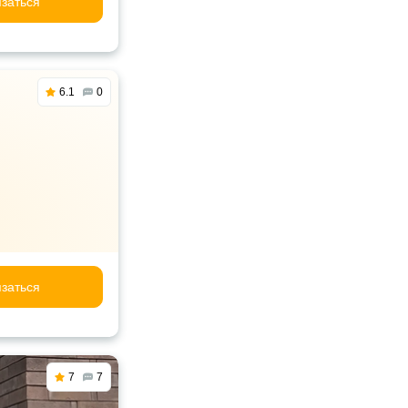
заться
6.1
0
заться
7
7