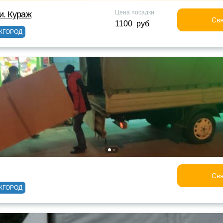
Цена посадки
и. Кураж
Свя
1100 руб
ЖГОРОД
Свя
ЖГОРОД