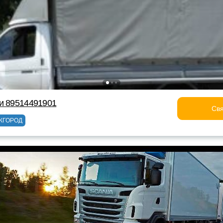
и 89514491901
Свя
ЖГОРОД