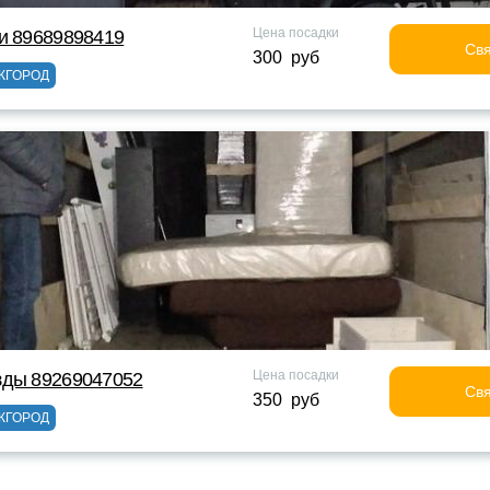
Цена посадки
и 89689898419
Свя
300 руб
ЖГОРОД
Цена посадки
зды 89269047052
Свя
350 руб
ЖГОРОД