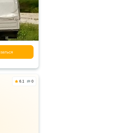
заться
6.1
0