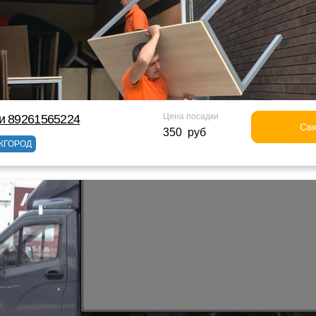
Цена посадки
и 89261565224
Свя
350 руб
ЖГОРОД