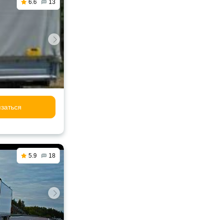
6.6
13
заться
5.9
18