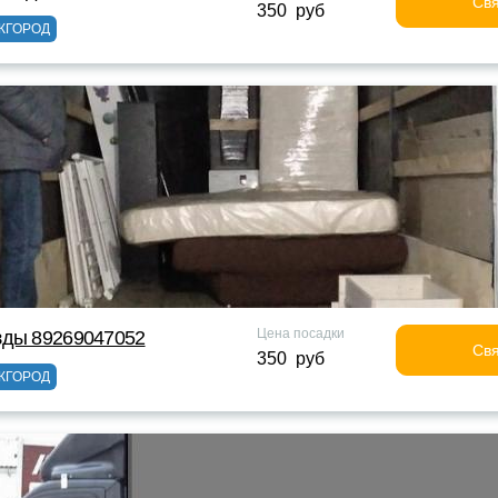
Свя
350 руб
ЖГОРОД
Цена посадки
зды 89269047052
Свя
350 руб
ЖГОРОД