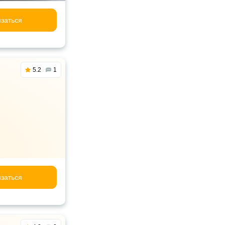
заться
5.2
1
заться