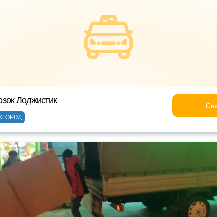
озок Лоджистик
Свя
ЖГОРОД