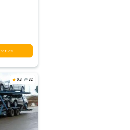
заться
6.3
32