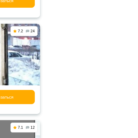
заться
7.2
24
заться
7.1
12