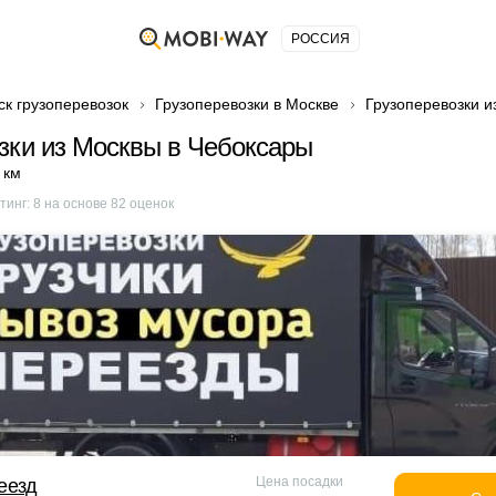
РОССИЯ
ск грузоперевозок
Грузоперевозки в Москве
Грузоперевозки и
зки из Москвы в Чебоксары
 км
тинг:
8
на основе
82
оценок
Цена посадки
еезд