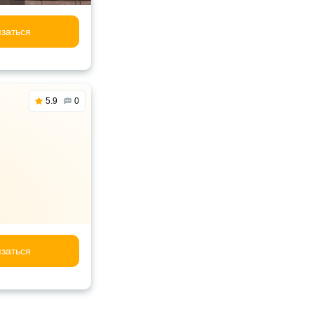
заться
5.9
0
заться