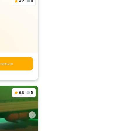
4.2
0
заться
6.8
5