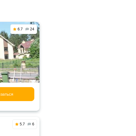
6.7
24
заться
5.7
6