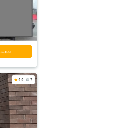
заться
6.9
7