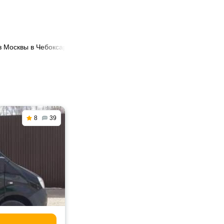
з Москвы в Чебоксары
8
39