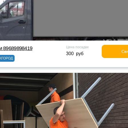
Цена посадки
и 89689898419
Свя
300 руб
ЖГОРОД