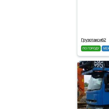
Грузотакси62
ПО ГОРОДУ
МЕ