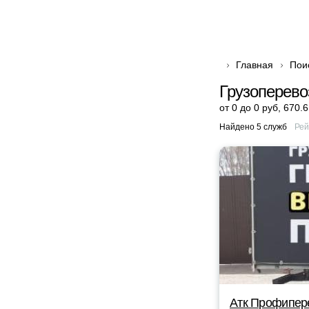
Главная
Пои
Грузоперево
от 0 до 0 руб
,
670.6
Найдено 5 служб
Рей
Атк Профипер