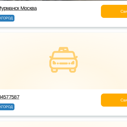
Мурманск Москва
Свя
ЖГОРОД
04577587
Свя
ЖГОРОД