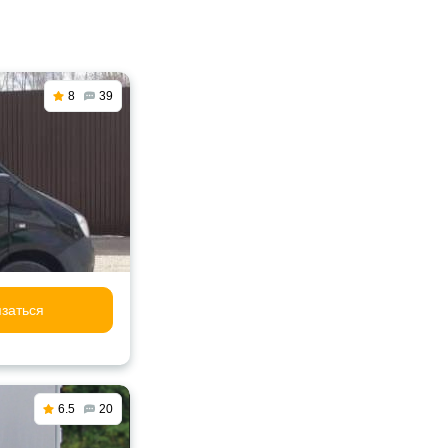
8
39
заться
6.5
20