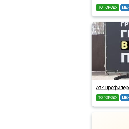
ПО ГОРОДУ
МЕ
Атк Профипер
ПО ГОРОДУ
МЕ