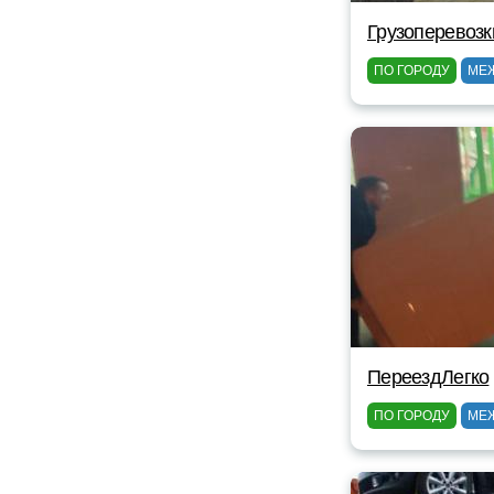
Грузоперевозк
ПО ГОРОДУ
МЕ
ПереездЛегко
ПО ГОРОДУ
МЕ