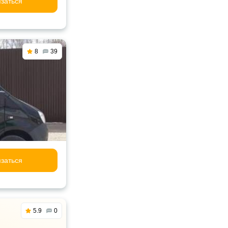
заться
8
39
заться
5.9
0