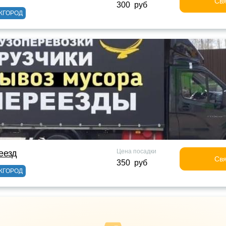
Свя
300 руб
ЖГОРОД
Цена посадки
еезд
Свя
350 руб
ЖГОРОД