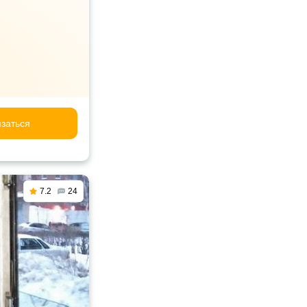
заться
7.2
24