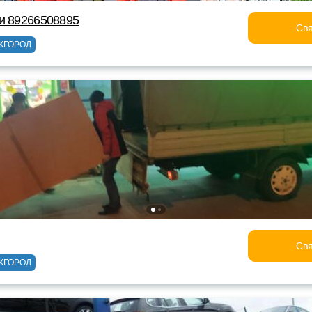
и 89266508895
Свя
ЖГОРОД
Свя
ЖГОРОД