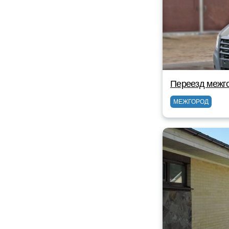
Переезд межг
МЕЖГОРОД