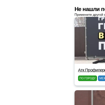
Не нашли п
Примените другой 
Атк Профипер
ПО ГОРОДУ
МЕ