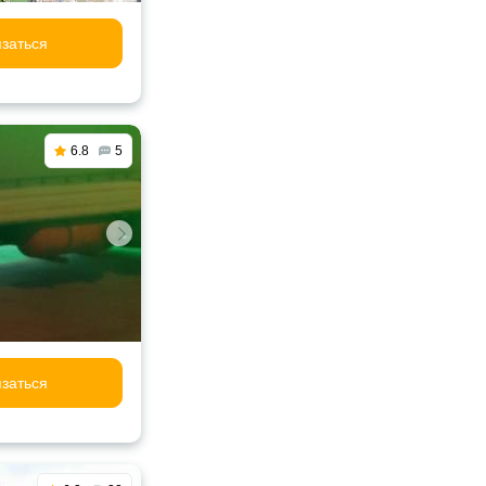
заться
6.8
5
заться