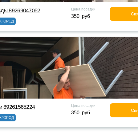
Цена посадки
зды 89269047052
Свя
350 руб
ЖГОРОД
Цена посадки
и 89261565224
Свя
350 руб
ЖГОРОД