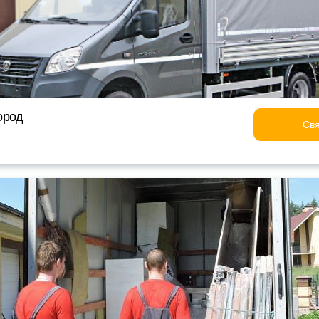
ород
Свя