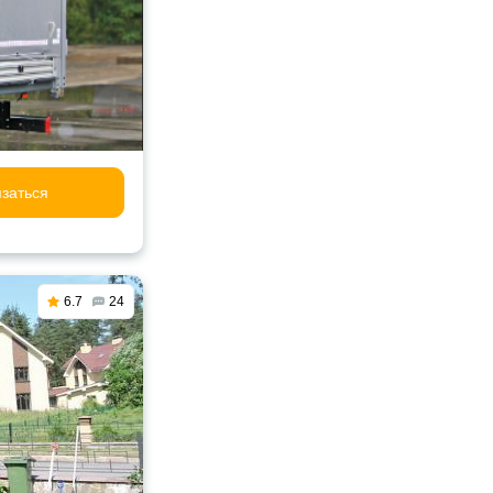
заться
6.7
24