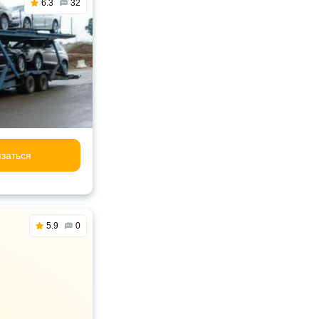
6.3
32
заться
5.9
0