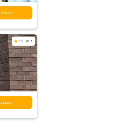
заться
6.9
7
заться