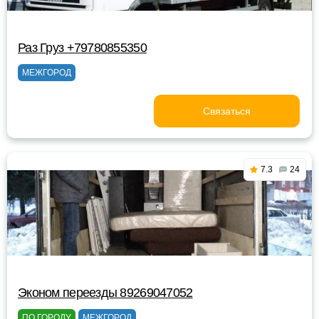
Раз Груз +79780855350
МЕЖГОРОД
Связаться
7.3
24
Эконом переезды 89269047052
ПО ГОРОДУ
МЕЖГОРОД