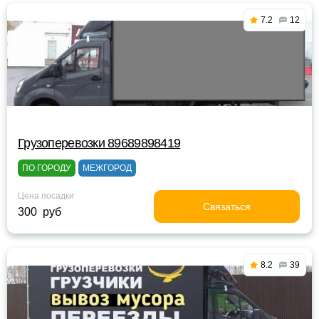
7.2
12
Грузоперевозки 89689898419
ПО ГОРОДУ
МЕЖГОРОД
Цена посадки
Связаться
300 руб
8.2
39