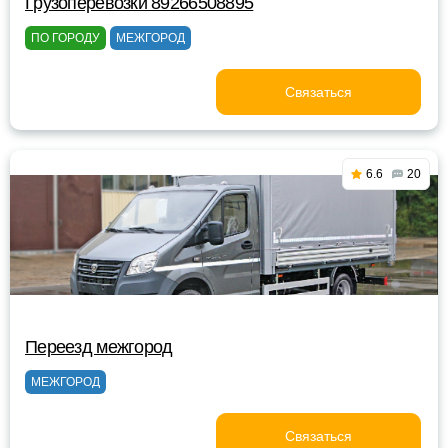
Грузоперевозки 89266508895
ПО ГОРОДУ
МЕЖГОРОД
Связаться
6.6
20
Переезд межгород
МЕЖГОРОД
Связаться