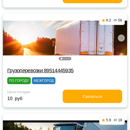
6.2
56
Грузоперевозки 89514445935
ПО ГОРОДУ
МЕЖГОРОД
Цена посадки
Связаться
10 руб
5.9
18