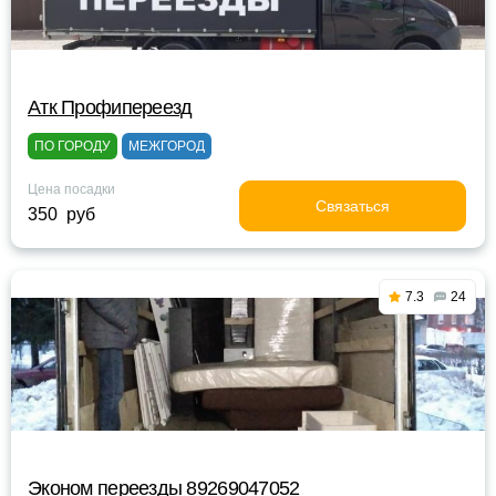
Атк Профипереезд
ПО ГОРОДУ
МЕЖГОРОД
Цена посадки
Связаться
350 руб
7.3
24
Эконом переезды 89269047052