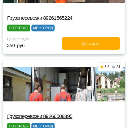
Грузоперевозки 89261565224
ПО ГОРОДУ
МЕЖГОРОД
Цена посадки
Связаться
350 руб
6.8
24
Грузоперевозки 89266508895
ПО ГОРОДУ
МЕЖГОРОД