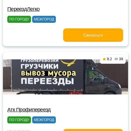
ПереездЛегко
ПО ГОРОДУ
МЕЖГОРОД
Связаться
8.2
39
Атк Профипереезд
ПО ГОРОДУ
МЕЖГОРОД