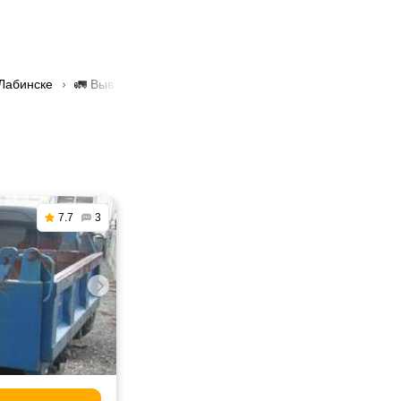
 Лабинске
🚛 Вывоз металлолома в Лабинске
7.7
3