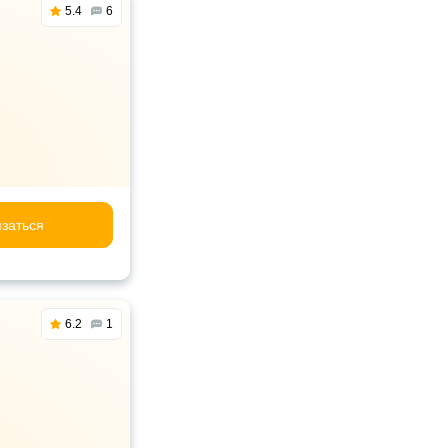
5.4
6
заться
6.2
1