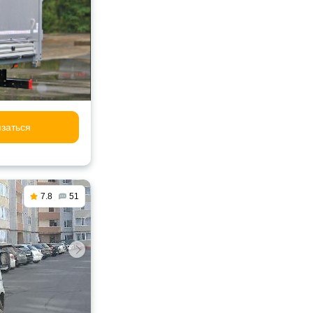
заться
7.8
51