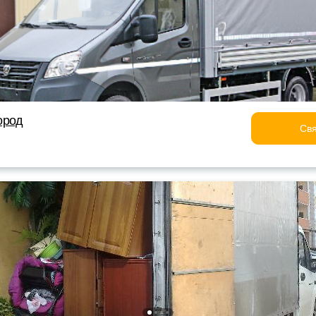
ород
Свя