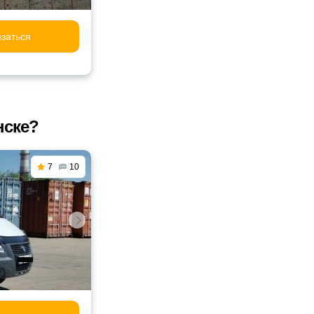
заться
нске?
7
10