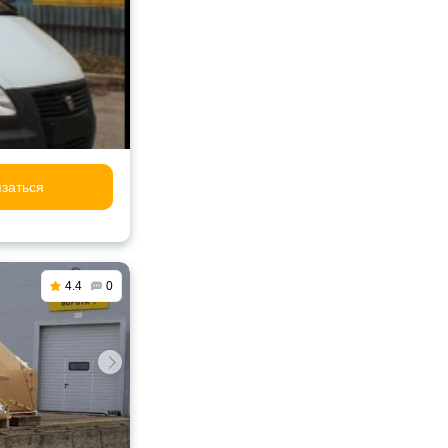
заться
4.4
0