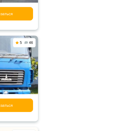
заться
5
46
заться