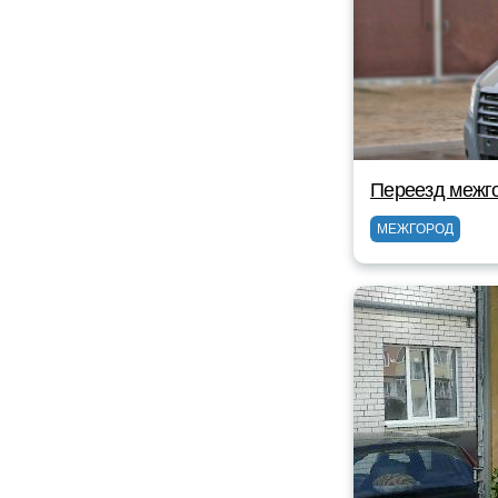
Переезд межг
МЕЖГОРОД