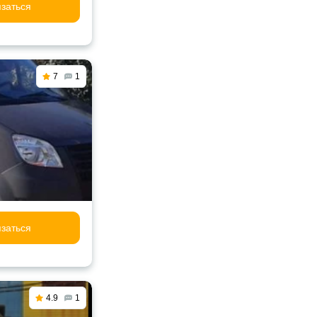
заться
7
1
заться
4.9
1