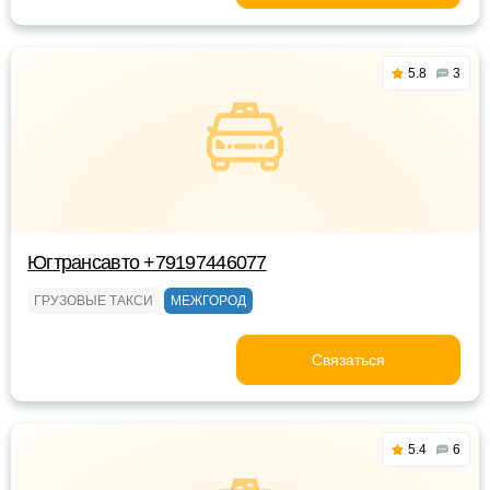
5.8
3
Югтрансавто +79197446077
ГРУЗОВЫЕ ТАКСИ
МЕЖГОРОД
Связаться
5.4
6