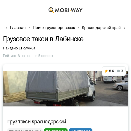
Главная
Поиск грузоперевозок
Краснодарский край
Г
Грузовое такси в Лабинске
Найдено 11 служба
Рейтинг:
8
на основе
5
оценок
8.6
3
Груз такси Краснодарский