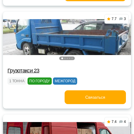
7.7
3
Грузотакси 23
1 ТОННА
ПО ГОРОДУ
МЕЖГОРОД
Связаться
7.4
4