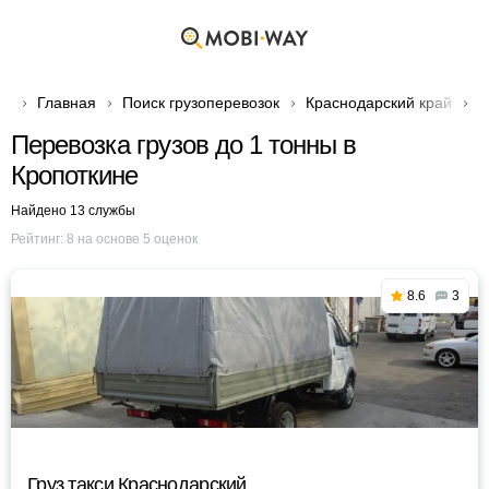
Главная
Поиск грузоперевозок
Краснодарский край
Г
Перевозка грузов до 1 тонны в
Кропоткине
Найдено 13 службы
Рейтинг:
8
на основе
5
оценок
8.6
3
Груз такси Краснодарский