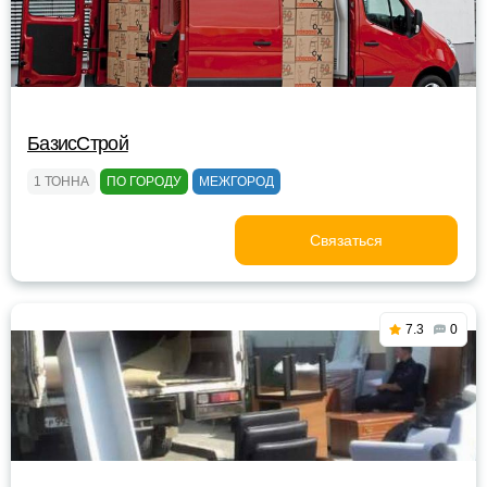
БазисСтрой
1 ТОННА
ПО ГОРОДУ
МЕЖГОРОД
Связаться
7.3
0