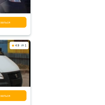
заться
4.9
1
заться