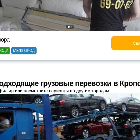
рора
Свя
РОДУ
МЕЖГОРОД
одходящие грузовые перевозки в Кроп
фильтр или посмотрите варианты по другим городам