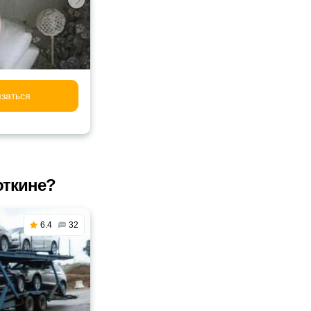
заться
откине?
6.4
32