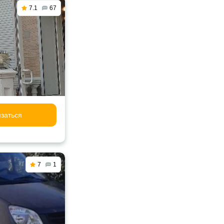
7.1
67
заться
7
1