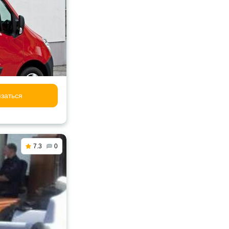
заться
7.3
0