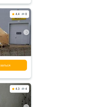
4.4
0
заться
4.3
4