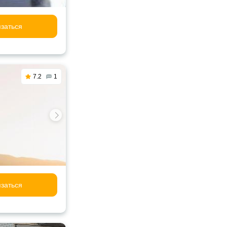
заться
7.2
1
заться