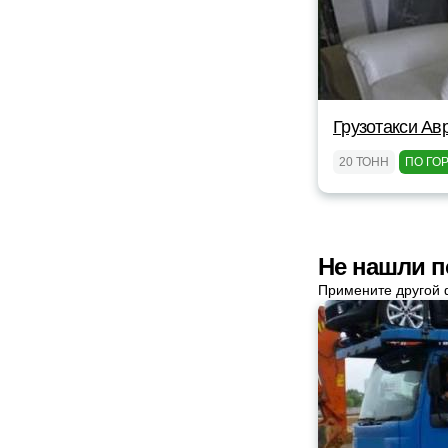
Грузотакси Ав
20 ТОНН
ПО ГО
Не нашли п
Примените другой 