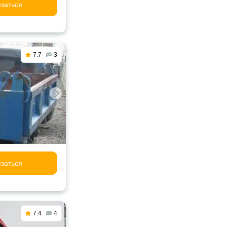
заться
7.7
3
заться
7.4
4