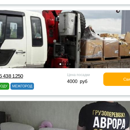
Цена посадки
5 438 1250
Свя
4000 руб
РОДУ
МЕЖГОРОД