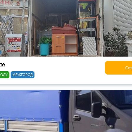
лте
Свя
РОДУ
МЕЖГОРОД