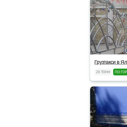
Грузтакси в Я
20 ТОНН
ПО ГО