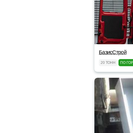
БазисСтрой
20 ТОНН
ПО ГО