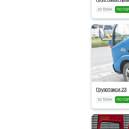
20 ТОНН
ПО ГО
Грузотакси 23
20 ТОНН
ПО ГО