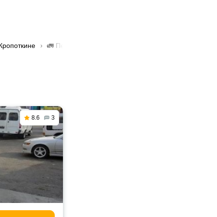
 Кропоткине
🚛 Перевозка грузов до 20 тонн в Кропоткине
8.6
3