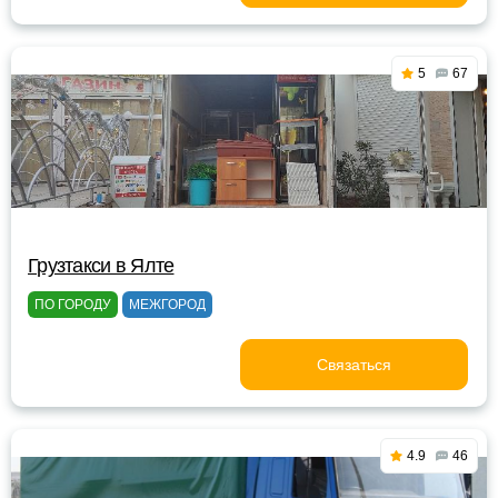
5
67
Грузтакси в Ялте
ПО ГОРОДУ
МЕЖГОРОД
Связаться
4.9
46