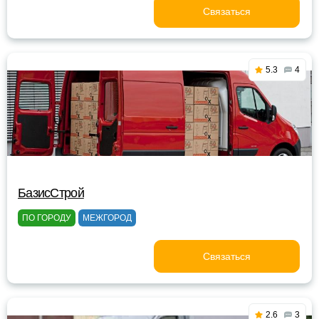
Связаться
5.3
4
БазисСтрой
ПО ГОРОДУ
МЕЖГОРОД
Связаться
2.6
3