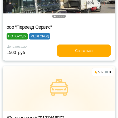
ооо "Переезд Сервис"
ПО ГОРОДУ
МЕЖГОРОД
Цена посадки
Связаться
1500 руб
5.6
3
Югтрансавто +79197446077