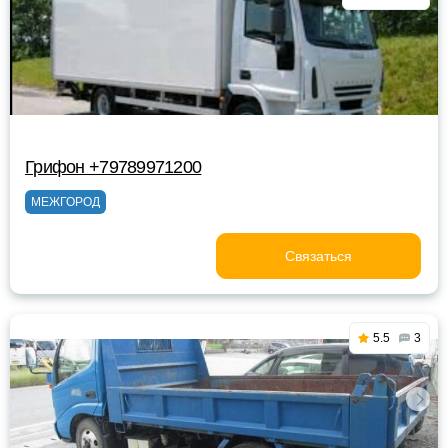
Грифон +79789971200
МЕЖГОРОД
Связаться
5.5
3