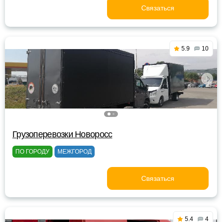
Связаться
5.9
10
Грузоперевозки Новоросс
ПО ГОРОДУ
МЕЖГОРОД
Связаться
5.4
4