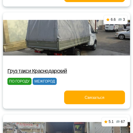
6.6
3
Груз такси Краснодарский
ПО ГОРОДУ
МЕЖГОРОД
Связаться
5.1
67