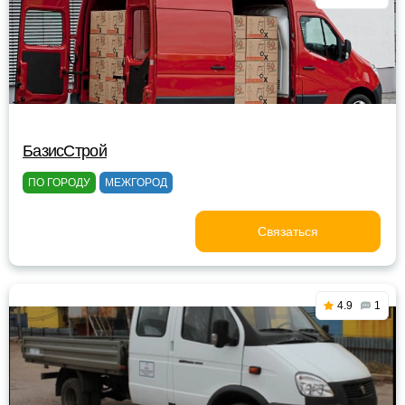
БазисСтрой
ПО ГОРОДУ
МЕЖГОРОД
Связаться
4.9
1