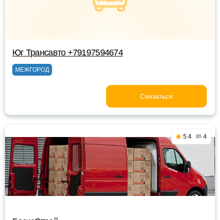
Юг Трансавто +79197594674
МЕЖГОРОД
Связаться
5.4
4