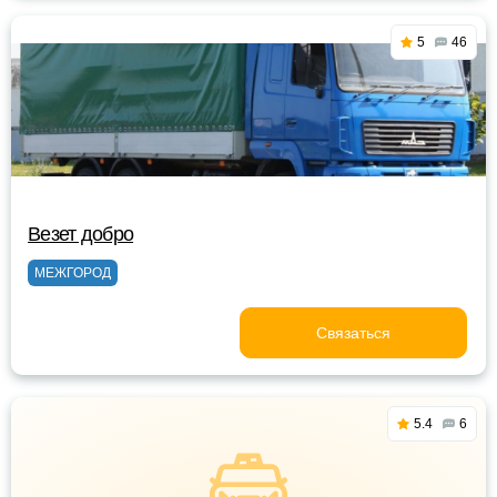
5
46
Везет добро
МЕЖГОРОД
Связаться
5.4
6