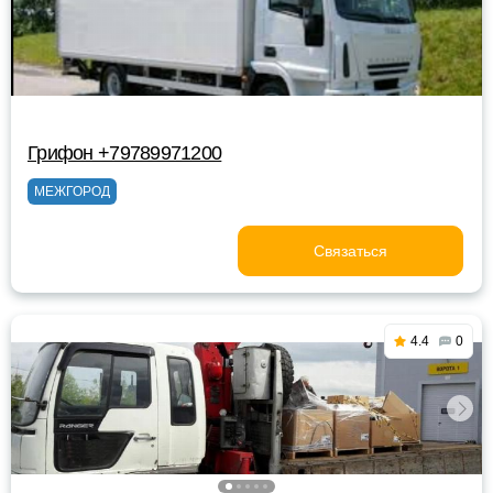
Грифон +79789971200
МЕЖГОРОД
Связаться
4.4
0