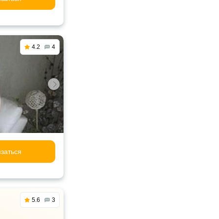
4.2
4
заться
5.6
3