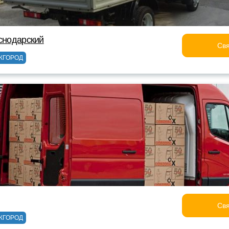
аснодарский
Свя
ЖГОРОД
Свя
ЖГОРОД