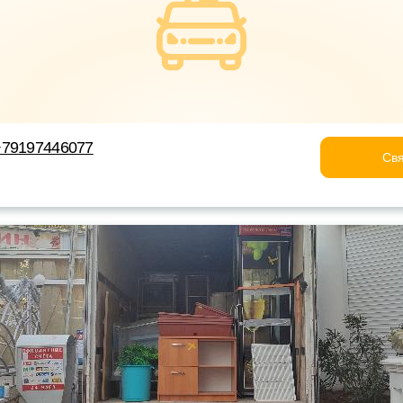
+79197446077
Свя