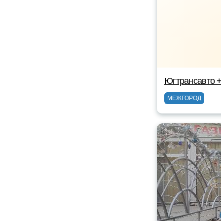
Югтрансавто 
МЕЖГОРОД