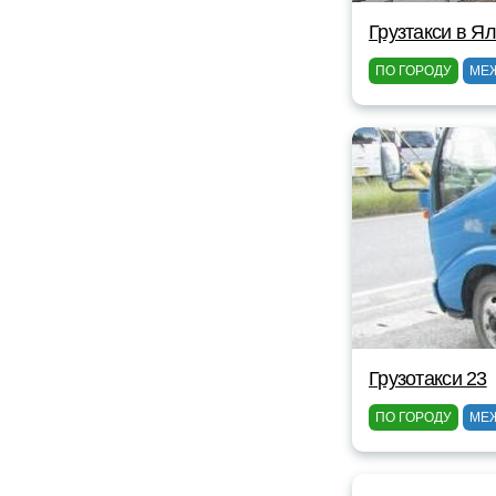
Грузтакси в Я
ПО ГОРОДУ
МЕ
Грузотакси 23
ПО ГОРОДУ
МЕ