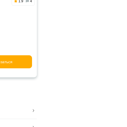
1.9
4
заться