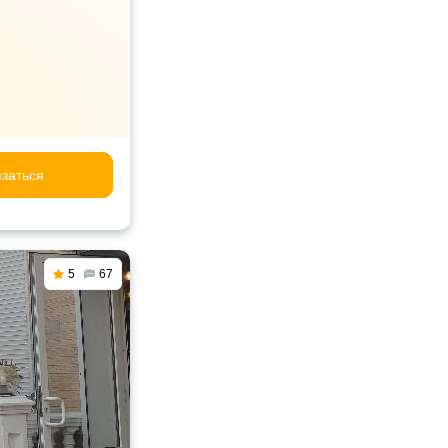
заться
5
67