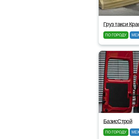
Груз такси Кр
ПО ГОРОДУ
МЕ
БазисСтрой
ПО ГОРОДУ
МЕ