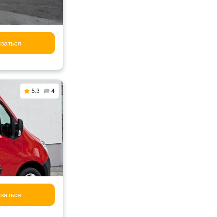
заться
5.3
4
заться