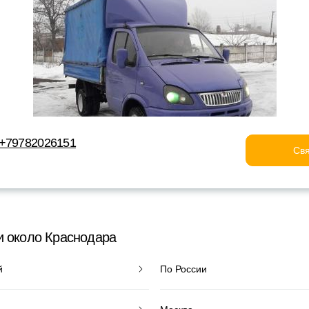
 +79782026151
Свя
и около Краснодара
й
По России