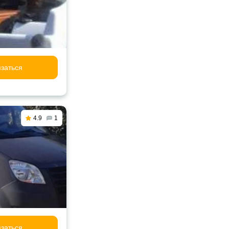
заться
4.9
1
заться