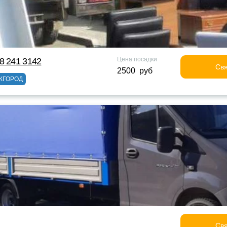
Цена посадки
8 241 3142
Свя
2500 руб
ЖГОРОД
Свя