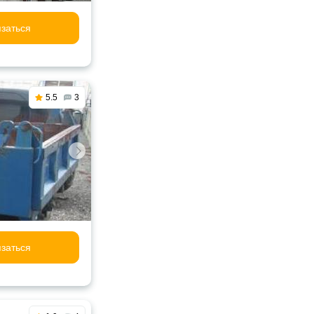
заться
5.5
3
заться