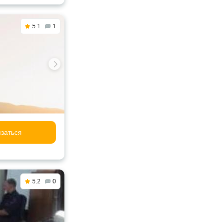
5.1
1
заться
5.2
0