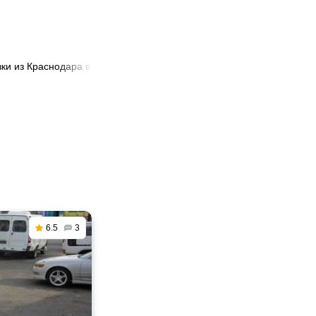
зки из Краснодара в Долгопрудный
6.5
3