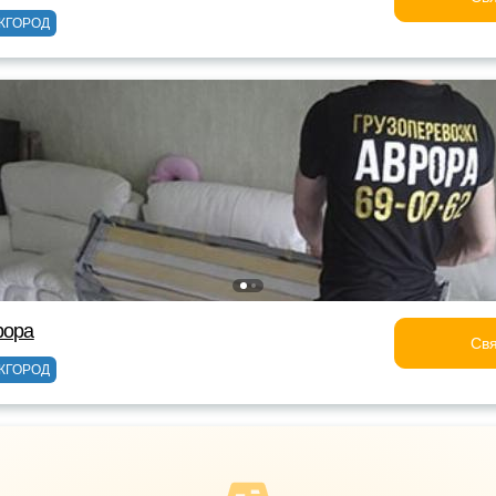
ЖГОРОД
рора
Свя
ЖГОРОД