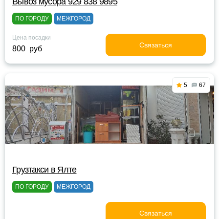
Вывоз мусора 929 838 9895
ПО ГОРОДУ
МЕЖГОРОД
Цена посадки
Связаться
800 руб
5
67
Грузтакси в Ялте
ПО ГОРОДУ
МЕЖГОРОД
Связаться