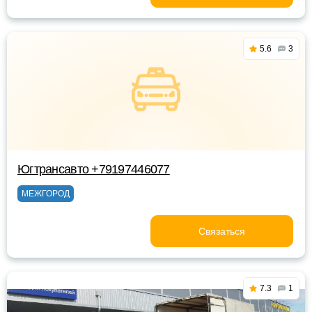
5.6
3
Югтрансавто +79197446077
МЕЖГОРОД
Связаться
7.3
1