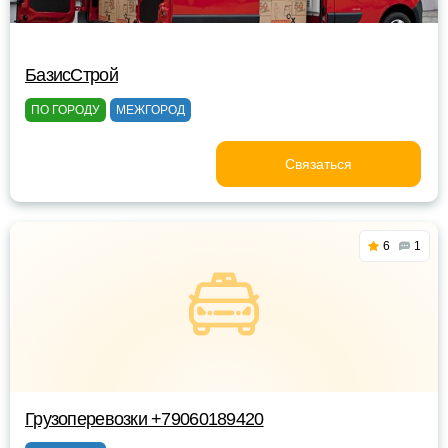
БазисСтрой
ПО ГОРОДУ
МЕЖГОРОД
Связаться
6
1
Грузоперевозки +79060189420