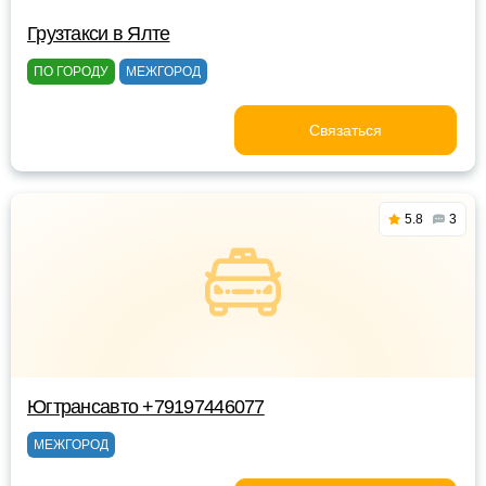
Грузтакси в Ялте
ПО ГОРОДУ
МЕЖГОРОД
Связаться
5.8
3
Югтрансавто +79197446077
МЕЖГОРОД