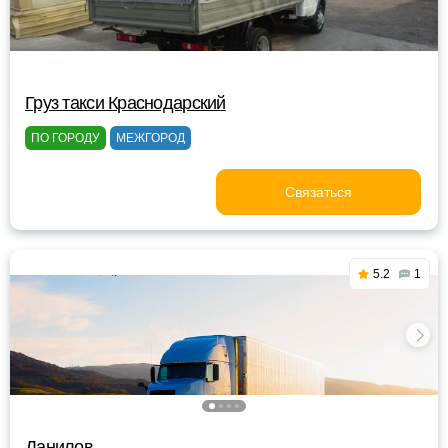
Груз такси Краснодарский
ПО ГОРОДУ
МЕЖГОРОД
Связаться
5.2
1
Данилов