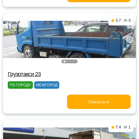
5.7
3
Грузотакси 23
ПО ГОРОДУ
МЕЖГОРОД
Связаться
7.4
1