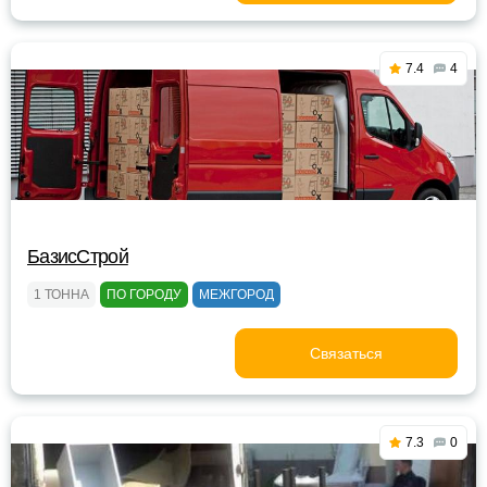
7.4
4
БазисСтрой
1 ТОННА
ПО ГОРОДУ
МЕЖГОРОД
Связаться
7.3
0