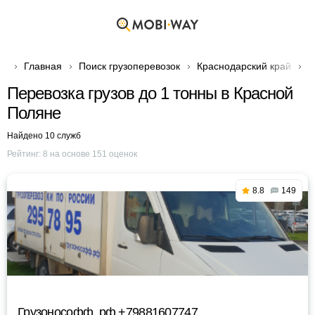
Главная
Поиск грузоперевозок
Краснодарский край
Г
Перевозка грузов до 1 тонны в Красной
Поляне
Найдено 10 служб
Рейтинг:
8
на основе
151
оценок
8.8
149
Грузонософф. рф +79881607747