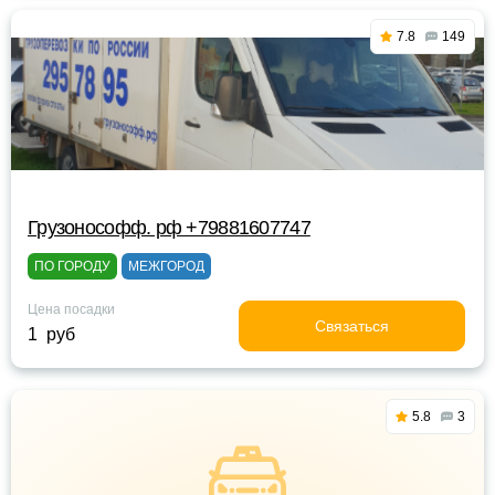
7.8
149
Грузонософф. рф +79881607747
ПО ГОРОДУ
МЕЖГОРОД
Цена посадки
Связаться
1 руб
5.8
3