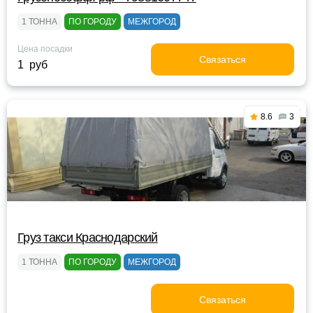
1 ТОННА
ПО ГОРОДУ
МЕЖГОРОД
Цена посадки
Связаться
1 руб
8.6
3
Груз такси Краснодарский
1 ТОННА
ПО ГОРОДУ
МЕЖГОРОД
Связаться