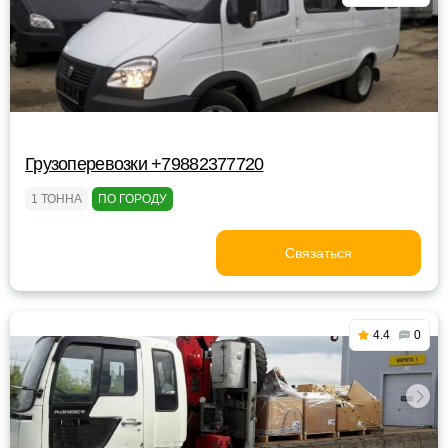
Грузоперевозки +79882377720
1 ТОННА
ПО ГОРОДУ
Связаться
4.4
0