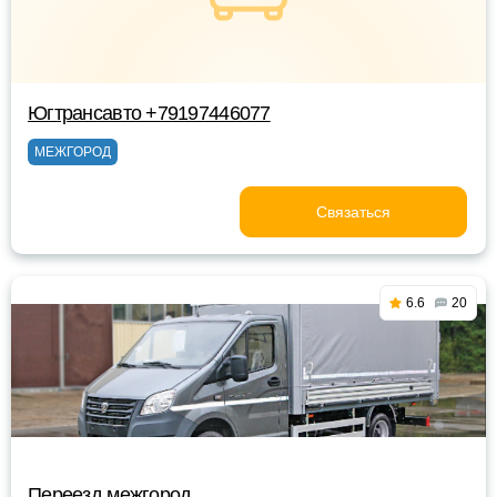
Югтрансавто +79197446077
МЕЖГОРОД
Связаться
6.6
20
Переезд межгород