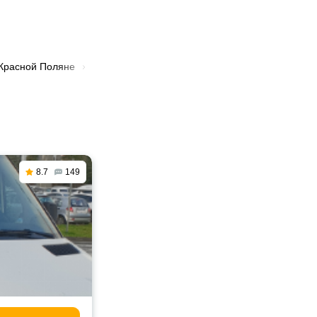
 Красной Поляне
🚛 Грузоперевозки с грузчиками в Красной Пол
8.7
149