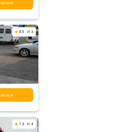
заться
8.5
3
заться
7.3
4