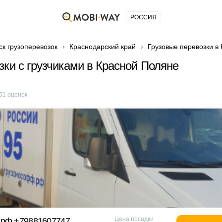
РОССИЯ
ск грузоперевозок
Краснодарский край
Грузовые перевозки в
зки с грузчиками в Красной Поляне
51
оценок
Цена посадки
 рф +79881607747