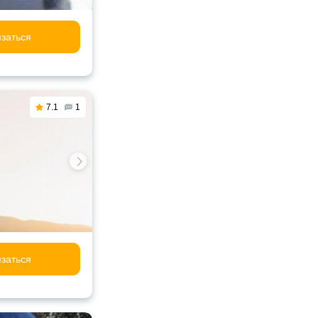
заться
7.1
1
заться