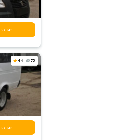
заться
4.6
23
заться