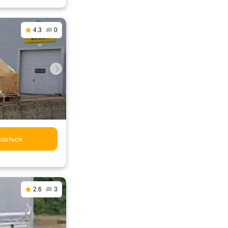
4.3
0
заться
2.6
3