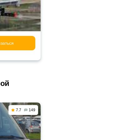
заться
ной
7.7
149