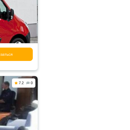
заться
7.2
0