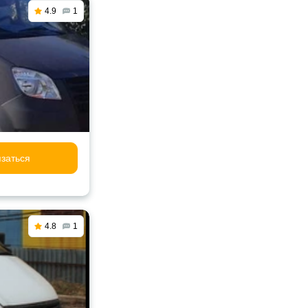
4.9
1
заться
4.8
1