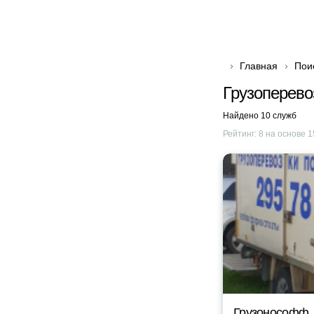
Главная
Пои
Грузоперево
Найдено 10 служб
Рейтинг:
8
на основе
1
Грузонософф.