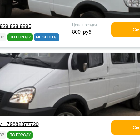
Цена посадки
929 838 9895
Свя
800 руб
ОВ
ПО ГОРОДУ
МЕЖГОРОД
и +79882377720
Свя
ОВ
ПО ГОРОДУ