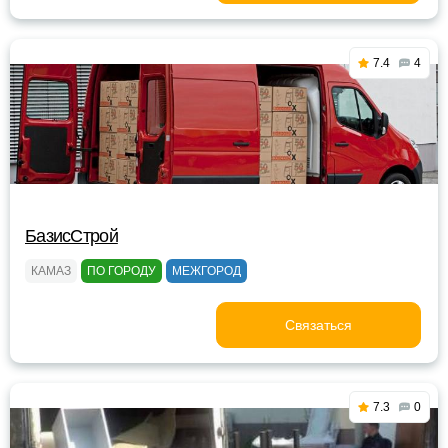
7.4
4
БазисСтрой
КАМАЗ
ПО ГОРОДУ
МЕЖГОРОД
Связаться
7.3
0