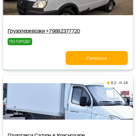
Грузоперевозки +79882377720
ПО ГОРОДУ
Связаться
6.2
24
Грузотакси Сатурн в Краснодаре