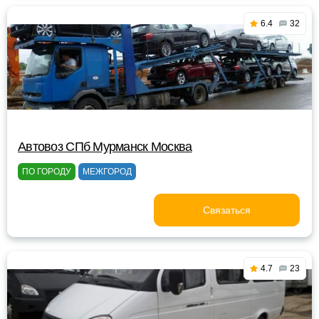
6.4
32
Автовоз СПб Мурманск Москва
ПО ГОРОДУ
МЕЖГОРОД
Связаться
4.7
23