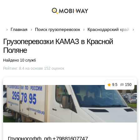
Главная
Поиск грузоперевозок
Краснодарский край
Г
Грузоперевозки КАМАЗ в Красной
Поляне
Найдено 10 служб
Рейтинг:
8.4
на основе
152
оценок
9.5
150
Грузонософф. рф +79881607747