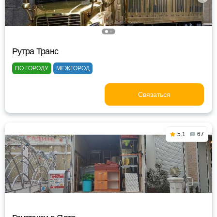
Рутра Транс
ПО ГОРОДУ
МЕЖГОРОД
Связаться
5.1
67