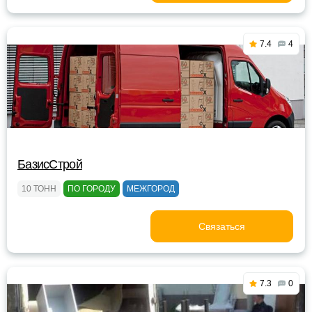
7.4
4
БазисСтрой
10 ТОНН
ПО ГОРОДУ
МЕЖГОРОД
Связаться
7.3
0