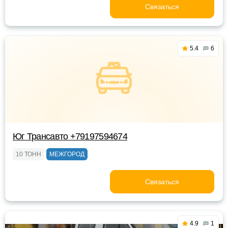
Связаться
5.4
6
Юг Трансавто +79197594674
10 ТОНН
МЕЖГОРОД
Связаться
4.9
1