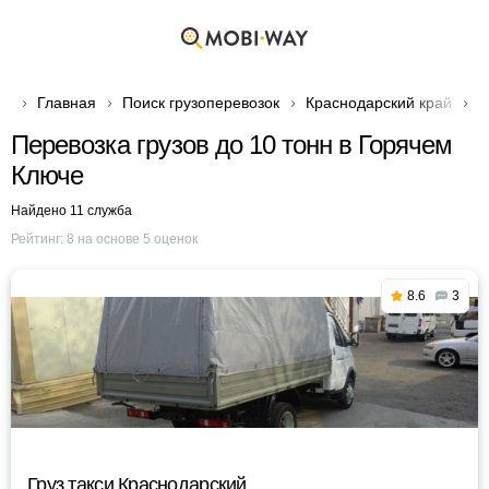
Главная
Поиск грузоперевозок
Краснодарский край
Г
Перевозка грузов до 10 тонн в Горячем
Ключе
Найдено 11 служба
Рейтинг:
8
на основе
5
оценок
8.6
3
Груз такси Краснодарский