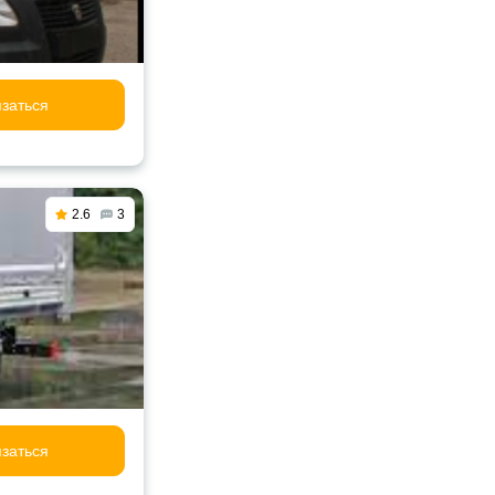
заться
2.6
3
заться