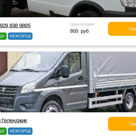
Цена посадки
929 838 9895
Свя
800 руб
ОДУ
МЕЖГОРОД
и Геленджик
Свя
ОДУ
МЕЖГОРОД