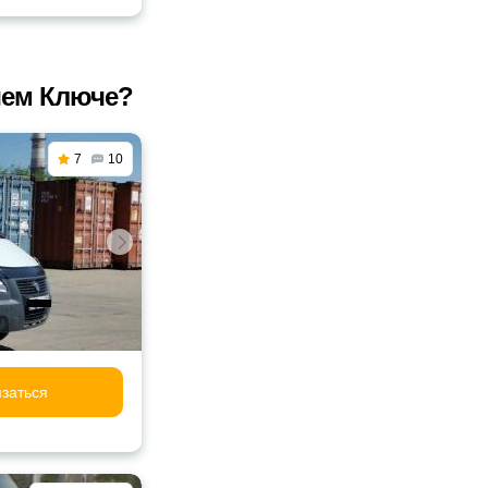
чем Ключе?
7
10
заться