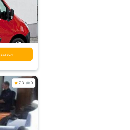
заться
7.3
0