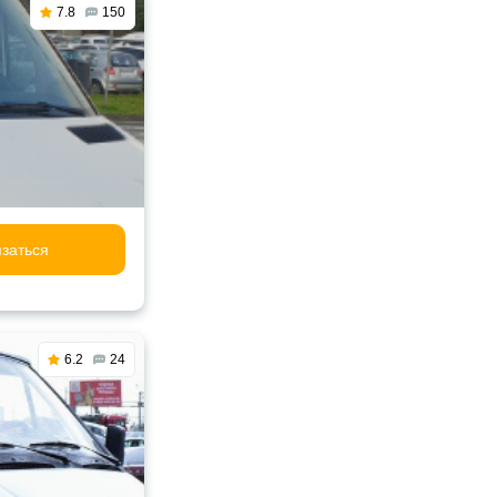
7.8
150
заться
6.2
24