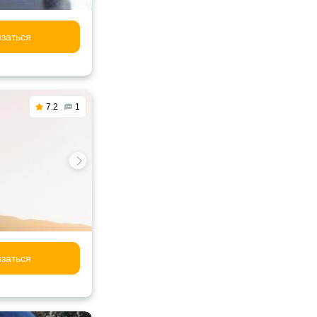
заться
7.2
1
заться