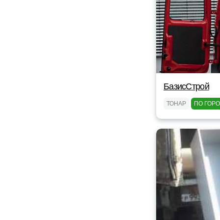
БазисСтрой
ТОНАР
ПО ГОР