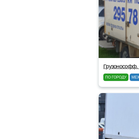
Грузонософф.
ПО ГОРОДУ
МЕ