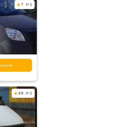
7
1
заться
4.9
1