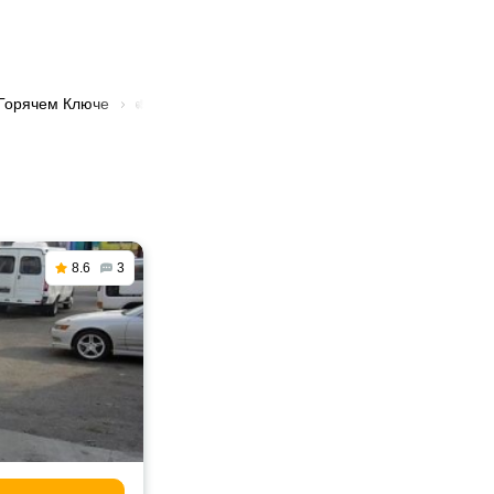
 Горячем Ключе
🚛 Перевозка грузов тонором в Горячем Ключе
8.6
3