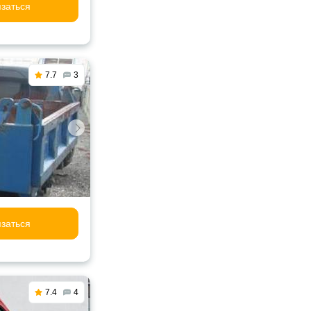
заться
7.7
3
заться
7.4
4