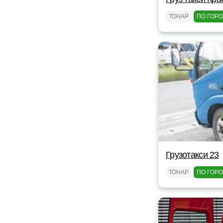
ТОНАР
ПО ГОР
Грузотакси 23
ТОНАР
ПО ГОР