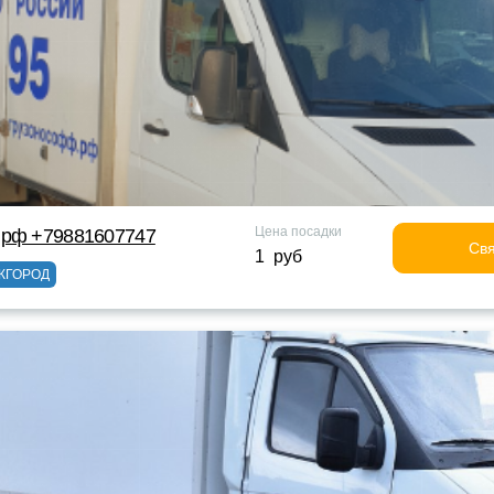
Цена посадки
 рф +79881607747
Свя
1 руб
ЖГОРОД