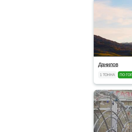
Данилов
1 ТОННА
ПО ГО