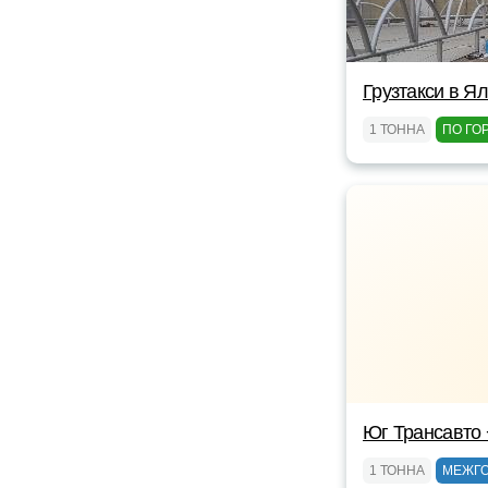
Грузтакси в Я
1 ТОННА
ПО ГО
Юг Трансавто
1 ТОННА
МЕЖГ