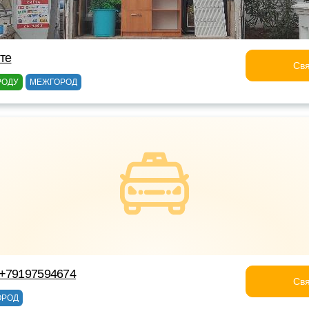
лте
Свя
РОДУ
МЕЖГОРОД
 +79197594674
Свя
ОРОД