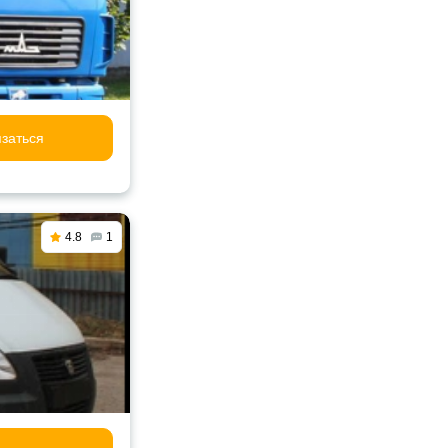
заться
4.8
1