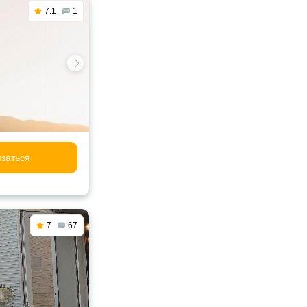
7.1
1
заться
7
67