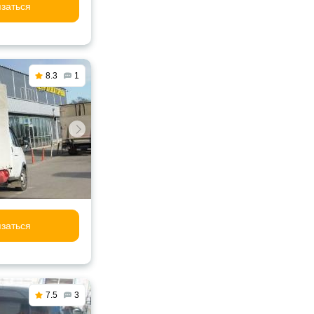
заться
8.3
1
заться
7.5
3