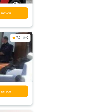
заться
7.2
0
заться