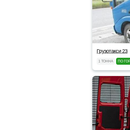
Грузотакси 23
1 ТОННА
ПО ГО