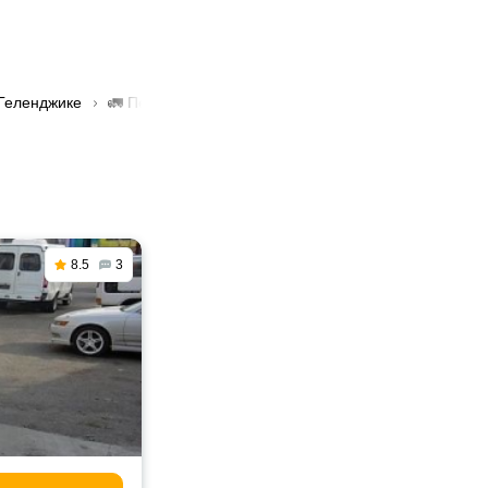
 Геленджике
🚛 Перевозка грузов до 1 тонны в Геленджике
8.5
3