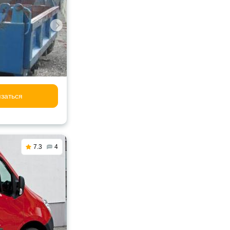
заться
7.3
4