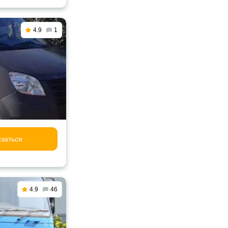
4.9
1
заться
4.9
46