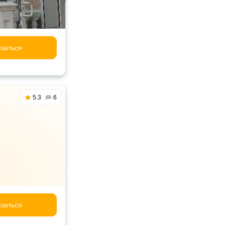
заться
5.3
6
заться