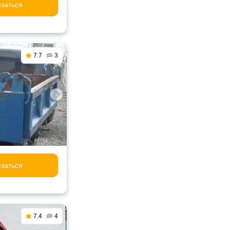
заться
7.7
3
заться
7.4
4