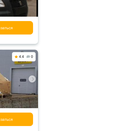
заться
4.4
0
заться