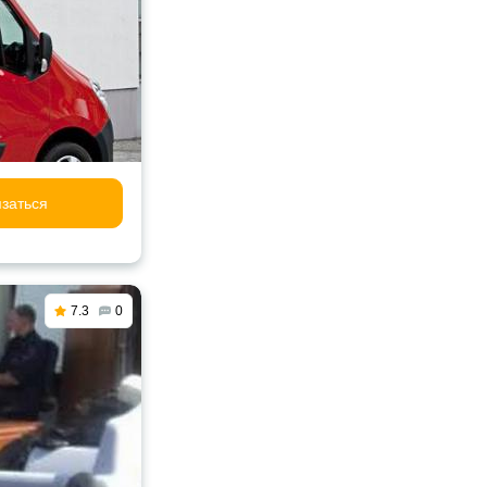
заться
7.3
0