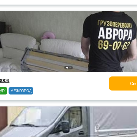
рора
Свя
ОДУ
МЕЖГОРОД