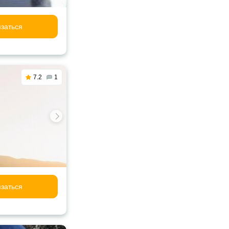
заться
7.2
1
заться