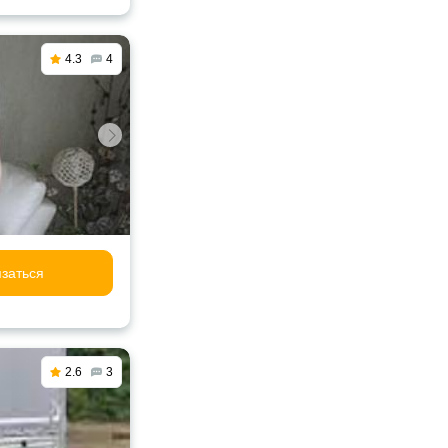
4.3
4
заться
2.6
3