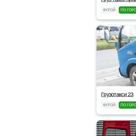
ФУРОЙ
ПО ГОР
Грузотакси 23
ФУРОЙ
ПО ГОР