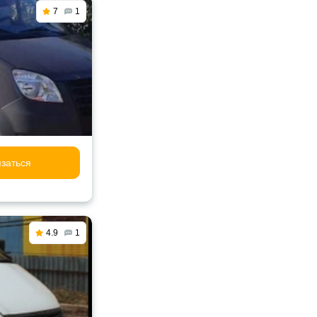
7
1
заться
4.9
1