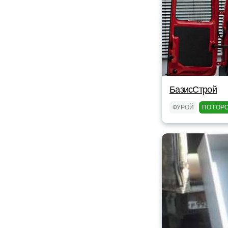
БазисСтрой
ФУРОЙ
ПО ГОР