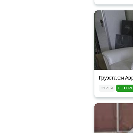
Грузотакси Ав
ФУРОЙ
ПО ГОР