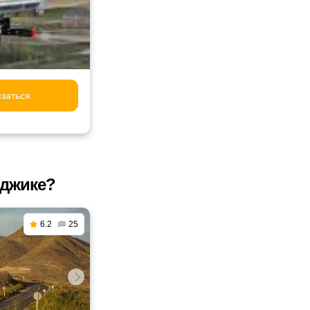
заться
нджике?
6.2
25