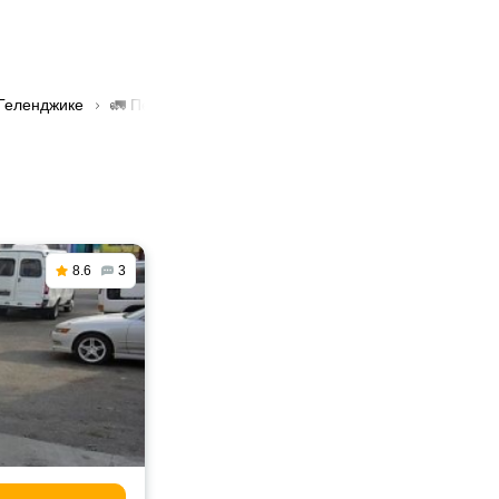
 Геленджике
🚛 Перевозка грузов фурой в Геленджике
8.6
3